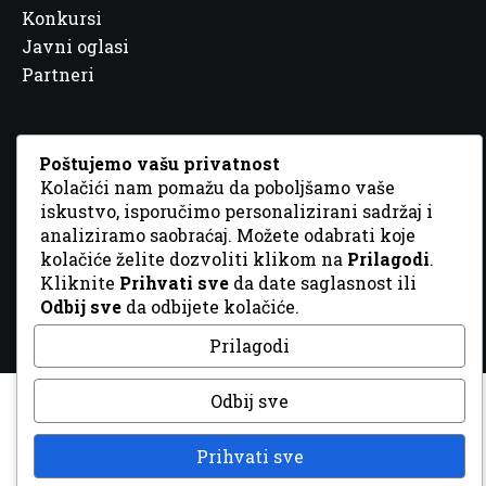
Konkursi
Javni oglasi
Partneri
Poštujemo vašu privatnost
Kolačići nam pomažu da poboljšamo vaše
© 2026 Sva prava zadržana. Dizajn
GordonDM
iskustvo, isporučimo personalizirani sadržaj i
analiziramo saobraćaj. Možete odabrati koje
kolačiće želite dozvoliti klikom na
Prilagodi
.
Kliknite
Prihvati sve
da date saglasnost ili
Odbij sve
da odbijete kolačiće.
Prilagodi
Odbij sve
Prihvati sve