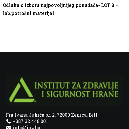
Odluka o izboru najpovoljnijeg ponuđača- LOT 8 –
lab.potrošni materijal
Fra Ivana Jukića br. 2, 72000 Zenica, BiH
+387 32 448 001
info@inz.ba