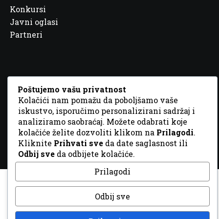
Konkursi
Javni oglasi
Partneri
Poštujemo vašu privatnost
© 2026 Sva prava zadržana. Dizajn
GordonDM
Kolačići nam pomažu da poboljšamo vaše
iskustvo, isporučimo personalizirani sadržaj i
analiziramo saobraćaj. Možete odabrati koje
kolačiće želite dozvoliti klikom na
Prilagodi
.
Kliknite
Prihvati sve
da date saglasnost ili
Odbij sve
da odbijete kolačiće.
Prilagodi
Odbij sve