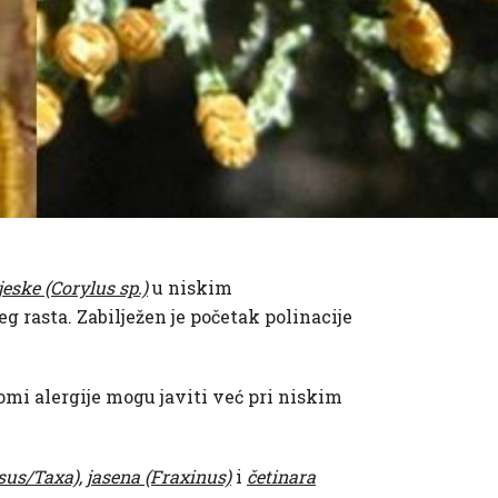
ijeske (Corylus sp.)
u niskim
rasta. Zabilježen je početak polinacije
omi alergije mogu javiti već pri niskim
sus/Taxa),
jasena (Fraxinus)
i
četinara