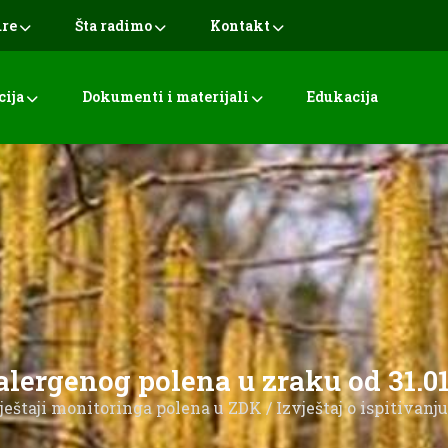
ure
Šta radimo
Kontakt
cija
Dokumenti i materijali
Edukacija
 alergenog polena u zraku od 31.01
ještaji monitoringa polena u ZDK
/ Izvještaj o ispitivanj