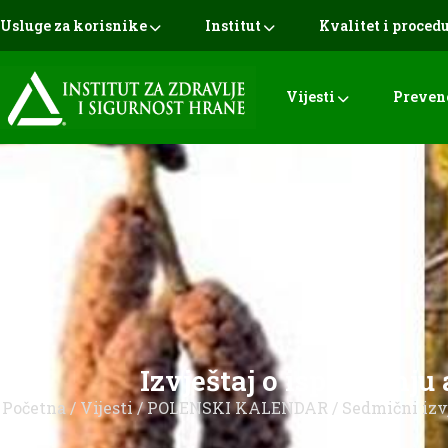
Usluge za korisnike
Institut
Kvalitet i proced
Vijesti
Preven
Izvještaj o ispitivanju
Početna
/
Vijesti
/
POLENSKI KALENDAR
/
Sedmični izv