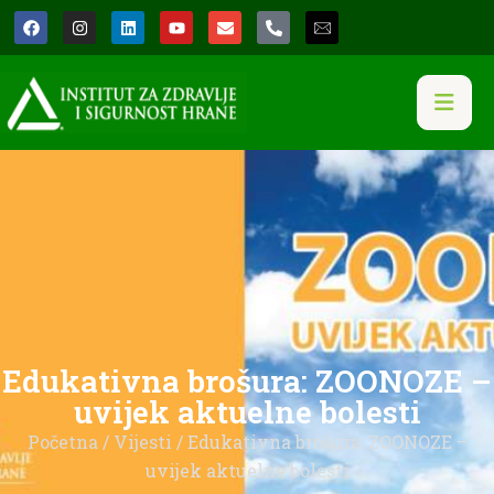
Edukativna brošura: ZOONOZE –
uvijek aktuelne bolesti
Početna
/
Vijesti
/ Edukativna brošura: ZOONOZE –
uvijek aktuelne bolesti