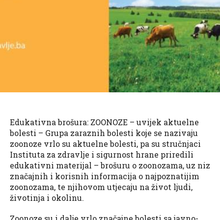
Edukativna brošura: ZOONOZE – uvijek aktuelne
bolesti – Grupa zaraznih bolesti koje se nazivaju
zoonoze vrlo su aktuelne bolesti, pa su stručnjaci
Instituta za zdravlje i sigurnost hrane priredili
edukativni materijal – brošuru o zoonozama, uz niz
značajnih i korisnih informacija o najpoznatijim
zoonozama, te njihovom utjecaju na život ljudi,
životinja i okolinu.
Zoonoze su i dalje vrlo značajne bolesti sa javno-