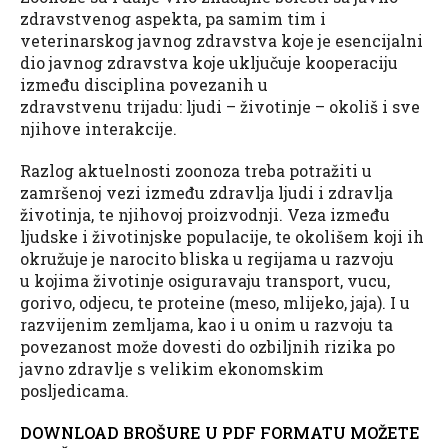
zdravstvenog aspekta, pa samim tim i
veterinarskog javnog zdravstva koje je esencijalni
dio javnog zdravstva koje uključuje kooperaciju
između disciplina povezanih u
zdravstvenu trijadu: ljudi – životinje – okoliš i sve
njihove interakcije.
Razlog aktuelnosti zoonoza treba potražiti u
zamršenoj vezi između zdravlja ljudi i zdravlja
životinja, te njihovoj proizvodnji. Veza između
ljudske i životinjske populacije, te okolišem koji ih
okružuje je narocito bliska u regijama u razvoju
u kojima životinje osiguravaju transport, vucu,
gorivo, odjecu, te proteine (meso, mlijeko, jaja). I u
razvijenim zemljama, kao i u onim u razvoju ta
povezanost može dovesti do ozbiljnih rizika po
javno zdravlje s velikim ekonomskim
posljedicama.
DOWNLOAD BROŠURE U PDF FORMATU MOŽETE