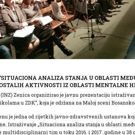
“SITUACIONA ANALIZA STANJA U OBLASTI ME
OSTALIH AKTIVNOSTI IZ OBLASTI MENTALNE H
 (INZ) Zenica organizirao je javnu prezentaciju istraživan
kolama u ZDK”, koja je održana na Maloj sceni Bosanskog
jenu je jedna od rijetkih javno-zdravstvenih ustanova k
ene. Istraživanje „Situaciona analiza stanja u oblasti m
multidisciplinarni tim u toku 2016. i 2017. godine u 38 o