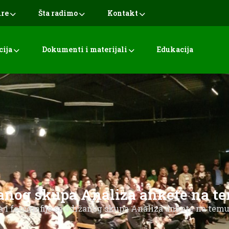
ure
Šta radimo
Kontakt
cija
Dokumenti i materijali
Edukacija
ržanog skupa Analiza ankete na 
a i fotografije sa održanog skupa Analiza ankete na tem