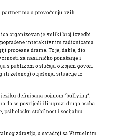
m partnerima u provođenju ovih
ca organizovan je veliki broj izvedbi
su popraćene interaktivnim radionicama
 procesne drame. To je, dakle, dio
ornosti za nasilničko ponašanje i
ju s publikom o slučaju o kojem govori
li zelenog) o rješenju situacije iz
 jeziku definisana pojmom “bullying”.
da se povrijedi ili ugrozi druga osoba.
, psihološku stabilnost i socijalnu
lnog zdravlja, u saradnji sa Virtuelnim