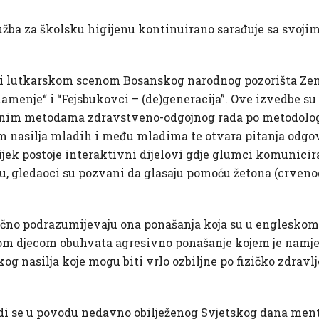
užba za školsku higijenu kontinuirano sarađuje sa svoji
 i lutkarskom scenom Bosanskog narodnog pozorišta Zeni
amenje“ i “Fejsbukovci – (de)generacija”. Ove izvedbe 
im metodama zdravstveno-odgojnog rada po metodologiji
m nasilja mladih i među mladima te otvara pitanja odgov
ek postoje interaktivni dijelovi gdje glumci komunicira
, gledaoci su pozvani da glasaju pomoću žetona (crvenog i
ično podrazumijevaju ona ponašanja koja su u engleskom
m djecom obuhvata agresivno ponašanje kojem je namjera 
g nasilja koje mogu biti vrlo ozbiljne po fizičko zdravlje
di se u povodu nedavno obilježenog Svjetskog dana menta