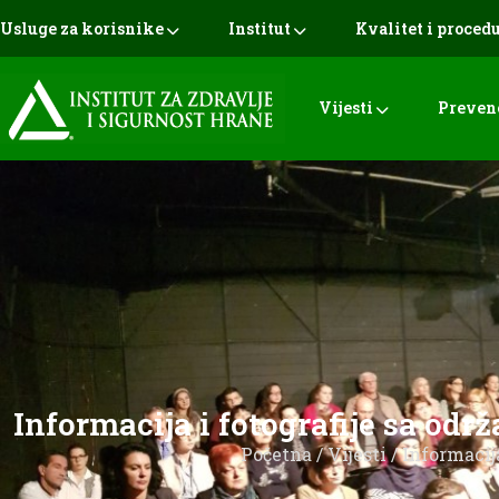
Usluge za korisnike
Institut
Kvalitet i proced
Vijesti
Preven
Informacija i fotografije sa od
Početna
/
Vijesti
/ Informacij