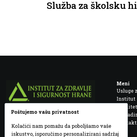
Služba za školsku h
Meni
Usluge 
Institut
Kvalitet
Poštujemo vašu privatnost
Fra Ivana Jukića br. 2, 72000 Zenica, BiH
Šta rad
Kontakt
Kolačići nam pomažu da poboljšamo vaše
+387 32 448 001
iskustvo, isporučimo personalizirani sadržaj