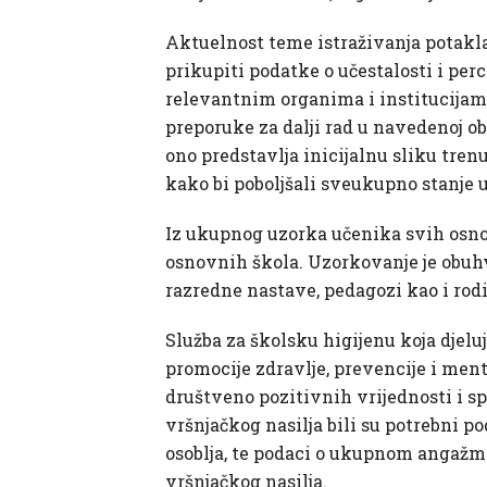
Aktuelnost teme istraživanja potakla j
prikupiti podatke o učestalosti i perc
relevantnim organima i institucijama
preporuke za dalji rad u navedenoj obl
ono predstavlja inicijalnu sliku tr
kako bi poboljšali sveukupno stanje
Iz ukupnog uzorka učenika svih osno
osnovnih škola. Uzorkovanje je obuhv
razredne nastave, pedagozi kao i rodite
Služba za školsku higijenu koja djelu
promocije zdravlje, prevencije i men
društveno pozitivnih vrijednosti i spr
vršnjačkog nasilja bili su potrebni po
osoblja, te podaci o ukupnom angažman
vršnjačkog nasilja.