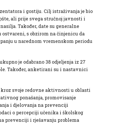
tatora i gostiju. Cilj istraživanja je bio
te, ali prije svega stručnoj javnosti i
nasilja. Također, date su generalne
su ostvareni, s obzirom na činjenicu da
ostupanju u narednom vremenskom periodu
upno je odabrano 38 odjeljenja iz 27
e. Također, anketirani su i nastavnici
a kroz svoje redovne aktivnosti u oblasti
egativnog ponašanja, promovisanje
anja i djelovanja na prevenciji
podaci o percepciji učenika i školskog
na prevenciji i rješavanju problema