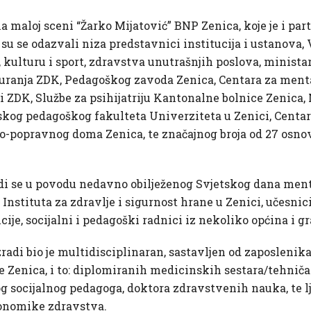
na maloj sceni “Žarko Mijatović” BNP Zenica, koje je i pa
 su se odazvali niza predstavnici institucija i ustanova
kulturu i sport, zdravstva unutrašnjih poslova, ministars
guranja ZDK, Pedagoškog zavoda Zenica, Centara za ment
i ZDK, Službe za psihijatriju Kantonalne bolnice Zenica,
skog pedagoškog fakulteta Univerziteta u Zenici, Centara
-popravnog doma Zenica, te značajnog broja od 27 osnov
di se u povodu nedavno obilježenog Svjetskog dana ment
Instituta za zdravlje i sigurnost hrane u Zenici, učesnici 
cije, socijalni i pedagoški radnici iz nekoliko općina i 
izradi bio je multidisciplinaran, sastavljen od zaposlenik
ne Zenica, i to: diplomiranih medicinskih sestara/tehniča
 socijalnog pedagoga, doktora zdravstvenih nauka, te lj
konomike zdravstva.