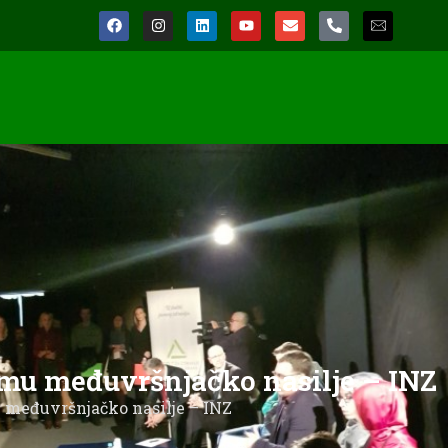
temu međuvršnjačko nasilje – INZ
u međuvršnjačko nasilje – INZ