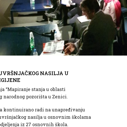
ĐUVRŠNJAČKOG NASILJA U
IGIJENE
ja “Mapiranje stanja u oblasti
 narodnog pozorišta u Zenici.
oja kontinuirano radi na unapređivanju
eđuvršnjačkog nasilja u osnovnim školama
djeljenja iz 27 osnovnih škola.