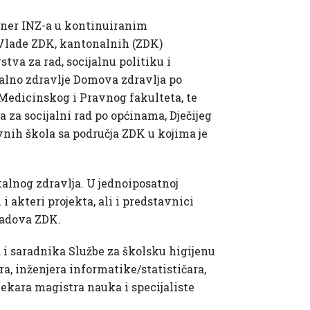
rtner INZ-a u kontinuiranim
, Vlade ZDK, kantonalnih (ZDK)
tva za rad, socijalnu politiku i
alno zdravlje Domova zdravlja po
 Medicinskog i Pravnog fakulteta, te
 za socijalni rad po općinama, Dječijeg
nih škola sa područja ZDK u kojima je
alnog zdravlja. U jednoiposatnoj
i akteri projekta, ali i predstavnici
gradova ZDK.
a i saradnika Službe za školsku higijenu
ra, inženjera informatike/statističara,
ekara magistra nauka i specijaliste