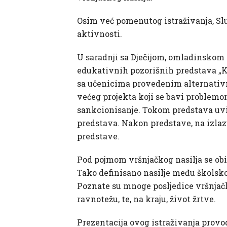
Osim već pomenutog istraživanja, Sl
aktivnosti.
U saradnji sa Dječijom, omladinskom
edukativnih pozorišnih predstava „K
sa učenicima provedenim alternativn
većeg projekta koji se bavi problemo
sankcionisanje. Tokom predstava uvij
predstava. Nakon predstave, na izlazu
predstave.
Pod pojmom vršnjačkog nasilja se ob
Tako definisano nasilje među školsko
Poznate su mnoge posljedice vršnjačko
ravnotežu, te, na kraju, život žrtve.
Prezentacija ovog istraživanja provo