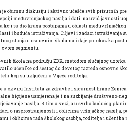
e obimnu diskusiju i aktivno učešće svih prisutnih prezen
epciji međuvršnjačkog nasilja i dati na uvid javnosti uopš
 koji su dio kruga postupanja u oblasti međuvršnjačkog 
asti i buduća istraživanja. Ciljevi i zadaci istraživanja 
enutnog stanja u osnovnim školama i daje putokaz ka p
 u ovom segmentu.
vnih škola na području ZDK, metodom slučajnog uzorka uk
atilo učenike od šestog do devetog razreda osnovne škol
lji koji su uključeni u Vijeće roditelja.
je u okviru Instituta za zdravlje i sigurnost hrane Zenic
talne higijene usmjerena je i na suzbijanje društveno-n
ječavanje nasilja. S tim u vezi, a u svrhu budućeg planir
daci o rasprostranjenosti i oblicima vršnjačkog nasilja, 
u i oblicima rada školskog osoblja, roditelja i učenika 