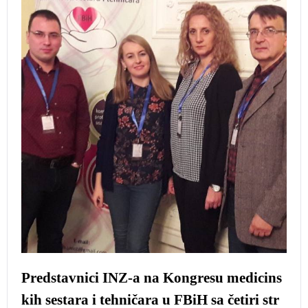
Predstavnici INZ-a na Kongresu medicins
kih sestara i tehničara u FBiH sa četiri str