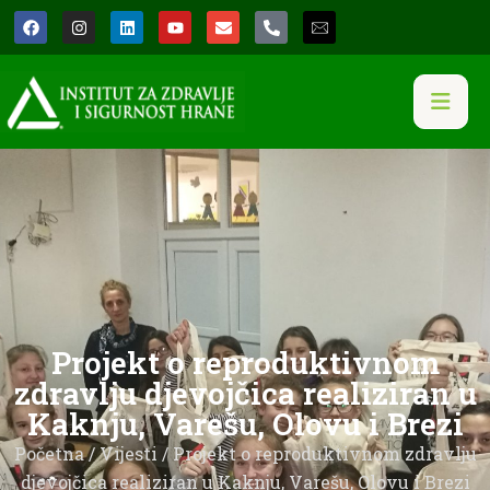
Projekt o reproduktivnom
zdravlju djevojčica realiziran u
Kaknju, Varešu, Olovu i Brezi
Početna
/
Vijesti
/ Projekt o reproduktivnom zdravlju
djevojčica realiziran u Kaknju, Varešu, Olovu i Brezi