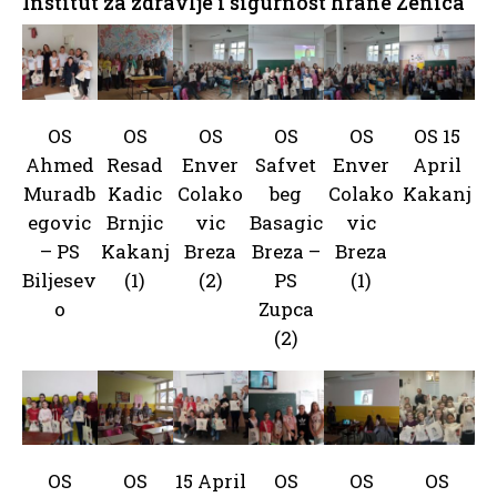
Institut za zdravlje i sigurnost hrane Zenica
OS
OS
OS
OS
OS
OS 15
Ahmed
Resad
Enver
Safvet
Enver
April
Muradb
Kadic
Colako
beg
Colako
Kakanj
egovic
Brnjic
vic
Basagic
vic
– PS
Kakanj
Breza
Breza –
Breza
Biljesev
(1)
(2)
PS
(1)
o
Zupca
(2)
OS
OS
15 April
OS
OS
OS