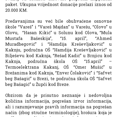
paket. Ukupna vrijednost donacije prelazi iznos od
20.000 KM.
Predavanjima su već bile obuhvaćene osnovne
škole “Vareš” i “Vareš Majdan” u Varešu, “Olovo” u
Olovu, “Hasan Kikić” u Solunu kod Olova, “Mula
Mustafa Bašeskija”, “15. april”, “Ahmed
Muradbegović” i “Hamdija Kreševljaković” u
Kaknju, područna OŠ “Hamdija Kreševljaković” u
Bilješevu kod Kaknja, “Rešad Kadić” u Brnjicu kod
Kaknja, područna škola OŠ “15.april” –
Termoelektrana Kakanj, OŠ “Omer Mušić” u
Brežanima kod Kaknja, “Enver Čolaković” i “Safvet
beg Bašagić” u Brezi, te područna škola OŠ “Safvet
beg Bašagić” u Župči kod Breze.
Obzirom da je prisutno neznanje i nedovoljna
količina informacija, pogrešan izvor informacija,
ali i razumjevanje pravih informacija na pogrešan
način (zbog stručne terminologije), brošura koja je