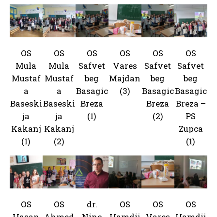
OS
OS
OS
OS
OS
OS
Mula
Mula
Safvet
Vares
Safvet
Safvet
Mustaf
Mustaf
beg
Majdan
beg
beg
a
a
Basagic
(3)
Basagic
Basagic
Baseski
Baseski
Breza
Breza
Breza –
ja
ja
(1)
(2)
PS
Kakanj
Kakanj
Zupca
(1)
(2)
(1)
OS
OS
dr.
OS
OS
OS
Hasan
Ahmed
Nino
Hamdij
Vares
Hamdij