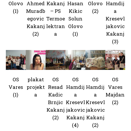
Olovo
Ahmed
Kakanj
Hasan
Olovo
Hamdij
(1)
Muradb
– PS
Kikic
(2)
a
egovic
Termoe
Solun
Kresevl
Kakanj
lektran
Olovo
jakovic
(2)
a
(1)
Kakanj
(3)
OS
plakat
OS
OS
OS
OS
Vares
projekt
Resad
Hamdij
Hamdij
Vares
(1)
a
Kadic
a
a
Majdan
Brnjic
Kresevl
Kresevl
(2)
Kakanj
jakovic
jakovic
(2)
Kakanj
Kakanj
(4)
(2)