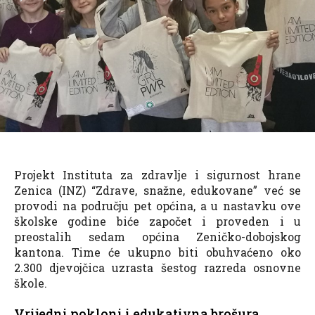
Projekt Instituta za zdravlje i sigurnost hrane
Zenica (INZ) “Zdrave, snažne, edukovane” već se
provodi na području pet općina, a u nastavku ove
školske godine biće započet i proveden i u
preostalih sedam općina Zeničko-dobojskog
kantona. Time će ukupno biti obuhvaćeno oko
2.300 djevojčica uzrasta šestog razreda osnovne
škole.
Vrijedni pokloni i edukativna brošura