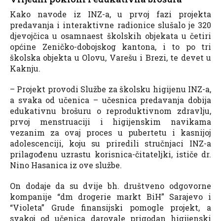
Kako navode iz INZ-a, u prvoj fazi projekta
predavanja i interaktivne radionice slušalo je 320
djevojčica u osamnaest školskih objekata u četiri
općine Zeničko-dobojskog kantona, i to po tri
školska objekta u Olovu, Varešu i Brezi, te devet u
Kaknju.
– Projekt provodi Službe za školsku higijenu INZ-a,
a svaka od učenica – učesnica predavanja dobija
edukativnu brošuru o reproduktivnom zdravlju,
prvoj menstruaciji i higijenskim navikama
vezanim za ovaj proces u pubertetu i kasnijoj
adolescenciji, koju su priredili stručnjaci INZ-a
prilagođenu uzrastu korisnica-čitateljki, ističe dr.
Nino Hasanica iz ove službe.
On dodaje da su dvije bh. društveno odgovorne
kompanije “dm drogerie markt BiH” Sarajevo i
“Violeta” Grude finansijski pomogle projekt, a
svakoj od učenica darovale prigodan higijenski