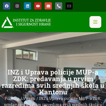
INZ i Uprava policije MUP-a
ZDK: predavanja u prvim
razredima svih srednjih škola u
Kantonu
Početna
/
Vijesti
/ INZ i Uprava policije MUP-a ZDK:
predavanja u prvim razredima svih srednjih škola u