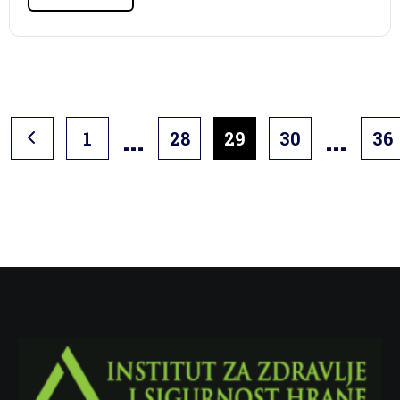
…
…
1
28
29
30
36