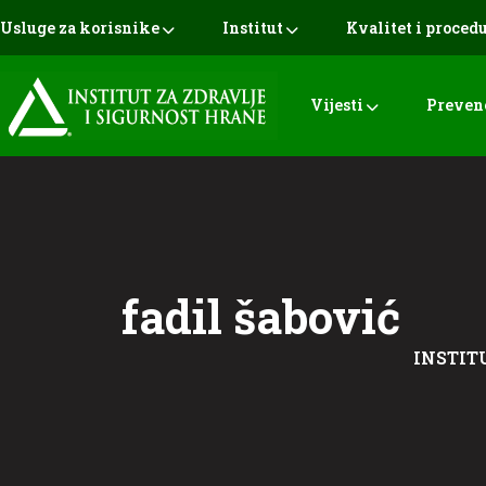
Usluge za korisnike
Institut
Kvalitet i proced
Vijesti
Preven
fadil šabović
INSTIT