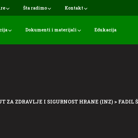
ure
Šta radimo
Kontakt
cija
Dokumenti i materijali
Edukacija
UT ZA ZDRAVLJE I SIGURNOST HRANE (INZ)
>
FADIL 