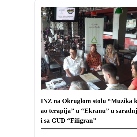
INZ na Okruglom stolu “Muzika 
ao terapija” u “Ekranu” u saradn
i sa GUD “Filigran”