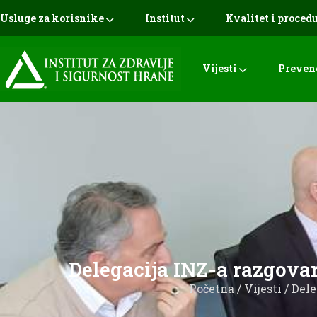
Usluge za korisnike
Institut
Kvalitet i proced
Vijesti
Preven
Delegacija INZ-a razgovar
Početna
/
Vijesti
/ Dele