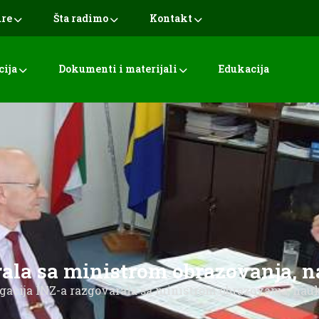
ure
Šta radimo
Kontakt
cija
Dokumenti i materijali
Edukacija
ala sa ministrom obrazovanja, n
gacija INZ-a razgovarala sa ministrom obrazovanja, nauk