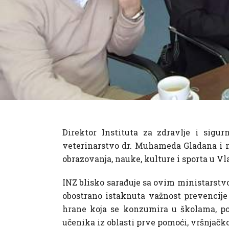
Direktor Instituta za zdravlje i sigu
veterinarstvo dr. Muhameda Gladana i na
obrazovanja, nauke, kulture i sporta u 
INZ blisko sarađuje sa ovim ministarstv
obostrano istaknuta važnost prevencije i
hrane koja se konzumira u školama, pot
učenika iz oblasti prve pomoći, vršnjačk