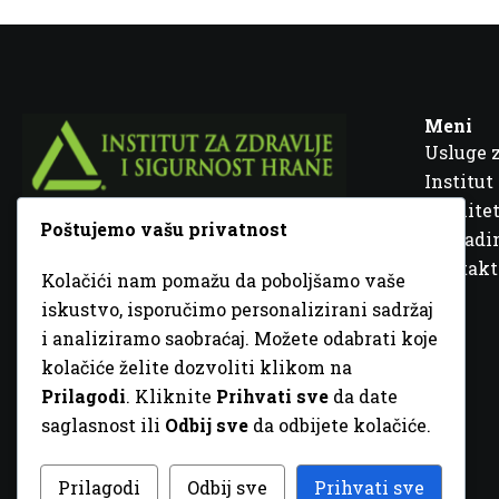
Meni
Usluge 
Institut
Kvalitet
Poštujemo vašu privatnost
Fra Ivana Jukića br. 2, 72000 Zenica, BiH
Šta rad
Kontakt
Kolačići nam pomažu da poboljšamo vaše
+387 32 448 001
iskustvo, isporučimo personalizirani sadržaj
i analiziramo saobraćaj. Možete odabrati koje
info@inz.ba
kolačiće želite dozvoliti klikom na
http://www.inz.ba
Prilagodi
. Kliknite
Prihvati sve
da date
saglasnost ili
Odbij sve
da odbijete kolačiće.
© 2026 Sva prava zadržana. Dizajn
GordonDM
Prilagodi
Odbij sve
Prihvati sve