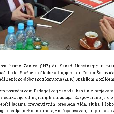
rnost hrane Zenica (INZ) dr. Senad Huseinagić, u pra
čelnika Službe za školsku higijenu dr. Fadila Šabovića,
Vladi Zeničko-dobojskog kantona (ZDK) Spahijom Kozlićem
om posredstvom Pedagoškog zavoda, kao i niz projekata k
 edukacije od najranijih naraštaja. Razgovarano je o z
rebi jačanja preventivnih pregleda vida, sluha i lok
og i nasilja preko interneta, značaju očuvanja reproduk