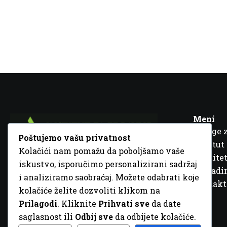
Meni
Usluge 
Poštujemo vašu privatnost
Institut
Kolačići nam pomažu da poboljšamo vaše
Kvalitet
iskustvo, isporučimo personalizirani sadržaj
Fra Ivana Jukića br. 2, 72000 Zenica, BiH
Šta rad
i analiziramo saobraćaj. Možete odabrati koje
+387 32 448 001
Kontakt
kolačiće želite dozvoliti klikom na
info@inz.ba
Prilagodi
. Kliknite
Prihvati sve
da date
http://www.inz.ba
saglasnost ili
Odbij sve
da odbijete kolačiće.