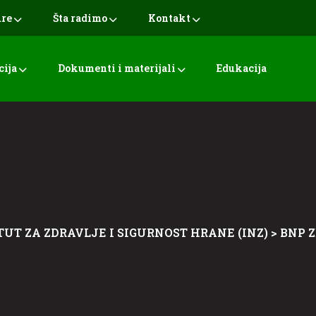
ure
Šta radimo
Kontakt
cija
Dokumenti i materijali
Edukacija
TUT ZA ZDRAVLJE I SIGURNOST HRANE (INZ)
>
BNP 