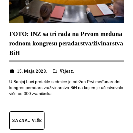
FOTO: INZ sa tri rada na Prvom međuna
rodnom kongresu peradarstva/živinarstva
BiH
15. Maja 2023.
Vijesti
U Banjoj Luci protekle sedmice je održan Prvi međunarodni
kongres peradarstva/živinarstva BiH na kojem je učestvovalo
više od 300 zvaničnika
SAZNAJ VIŠE