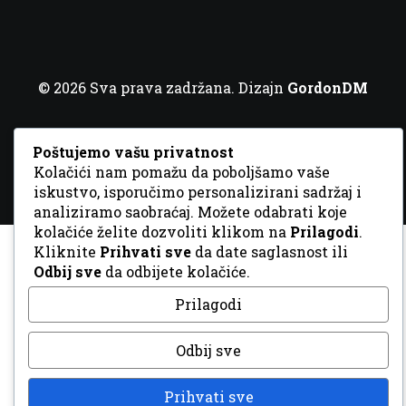
© 2026 Sva prava zadržana. Dizajn
GordonDM
Poštujemo vašu privatnost
Kolačići nam pomažu da poboljšamo vaše
iskustvo, isporučimo personalizirani sadržaj i
analiziramo saobraćaj. Možete odabrati koje
kolačiće želite dozvoliti klikom na
Prilagodi
.
Kliknite
Prihvati sve
da date saglasnost ili
Odbij sve
da odbijete kolačiće.
Prilagodi
Odbij sve
Prihvati sve