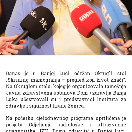
Banjoj Luci
Danas je u Banjoj Luci održan Okrugli stol
„Skrining mamografija – pregled koji život znači“.
Na Okruglom stolu, kojeg je organizovala tamošnja
Javna zdravstvena ustanova Dom +zdravlja Banja
Luka učestvovali su i predstavnici Instituta za
zdravlje i sigurnost hrane Zenica.
Na početku cjelodnevnog programa upriličena je
posjeta Odjeljenju radiološke i ultrazvučne
dijagnostike JZU „Doma zdravlja“ u Banjoj Luci.