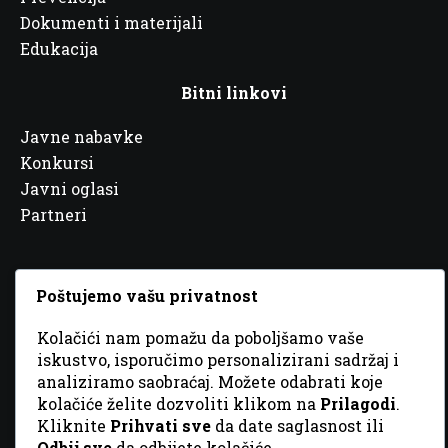
Dokumenti i materijali
Edukacija
Bitni linkovi
Javne nabavke
Konkursi
Javni oglasi
Partneri
Poštujemo vašu privatnost
© 2026 Sva prava zadržana. Dizajn
GordonDM
Kolačići nam pomažu da poboljšamo vaše
iskustvo, isporučimo personalizirani sadržaj i
analiziramo saobraćaj. Možete odabrati koje
kolačiće želite dozvoliti klikom na
Prilagodi
.
Kliknite
Prihvati sve
da date saglasnost ili
Odbij sve
da odbijete kolačiće.