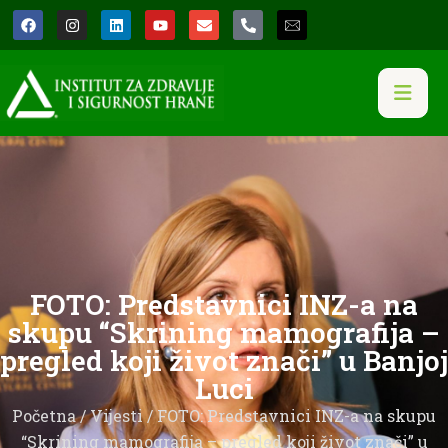
FOTO: Predstavnici INZ-a na
skupu “Skrining mamografija –
pregled koji život znači” u Banjoj
Luci
Početna
/
Vijesti
/ FOTO: Predstavnici INZ-a na skupu
“Skrining mamografija – pregled koji život znači” u