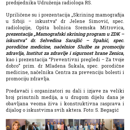
predsjednika Udruženja radiologa RS.
Upriličene su i prezentacija „Skrining mamografija
u Srbiji – iskustva“ dr Jelene Simović, spec.
radiologije, Opšta bolnica Sremska Mitrovica,
prezentacija „Mamografski skrining program u ZDK –
iskustva“ dr. Selvedina Sarajlić – Spahić, spec.
porodične medicine, načelnice Službe za promociju
zdravlja, Institut za zdravlje i sigurnost hrane Zenica,
kao i prezentacija “Preventivni pregledi – Za tvoje
dobro” prim. dr Mladena Šukala, spec. porodične
medicine, načelnika Centra za prevenciju bolesti i
promociju zdravlja.
Predavači i organizatori su dali i izjave za veliki
broj prisutnih medija, a u drugom dijelu dana je
obavljana veoma živa i konstruktivna rasprava i
dijalog o iskustvima svih aktera. Foto: S. Begagić