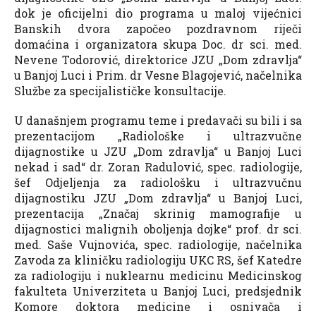
dok je oficijelni dio programa u maloj vijećnici
Banskih dvora započeo pozdravnom riječi
domaćina i organizatora skupa Doc. dr sci. med.
Nevene Todorović, direktorice JZU „Dom zdravlja“
u Banjoj Luci i Prim. dr Vesne Blagojević, načelnika
Službe za specijalističke konsultacije.
U današnjem programu teme i predavači su bili i sa
prezentacijom „Radiološke i ultrazvučne
dijagnostike u JZU „Dom zdravlja“ u Banjoj Luci
nekad i sad“ dr. Zoran Radulović, spec. radiologije,
šef Odjeljenja za radiološku i ultrazvučnu
dijagnostiku JZU „Dom zdravlja“ u Banjoj Luci,
prezentacija „Značaj skrinig mamografije u
dijagnostici malignih oboljenja dojke“ prof. dr sci.
med. Saše Vujnovića, spec. radiologije, načelnika
Zavoda za kliničku radiologiju UKC RS, šef Katedre
za radiologiju i nuklearnu medicinu Medicinskog
fakulteta Univerziteta u Banjoj Luci, predsjednik
Komore doktora medicine i osnivača i