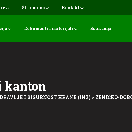
ure
Šta radimo
Kontakt
cija
Dokumenti i materijali
Edukacija
i kanton
ZDRAVLJE I SIGURNOST HRANE (INZ)
>
ZENIČKO-DOB