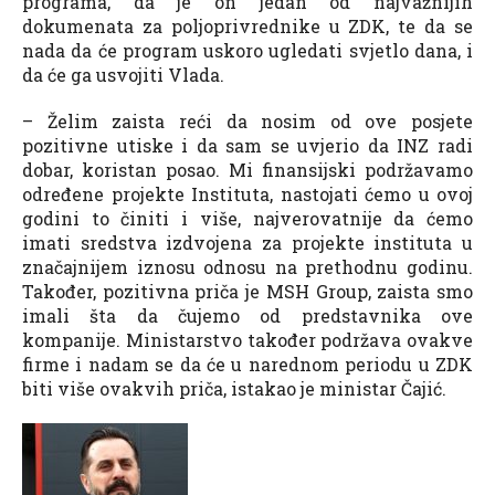
programa, da je on jedan od najvažnijih
dokumenata za poljoprivrednike u ZDK, te da se
nada da će program uskoro ugledati svjetlo dana, i
da će ga usvojiti Vlada.
– Želim zaista reći da nosim od ove posjete
pozitivne utiske i da sam se uvjerio da INZ radi
dobar, koristan posao. Mi finansijski podržavamo
određene projekte Instituta, nastojati ćemo u ovoj
godini to činiti i više, najverovatnije da ćemo
imati sredstva izdvojena za projekte instituta u
značajnijem iznosu odnosu na prethodnu godinu.
Također, pozitivna priča je MSH Group, zaista smo
imali šta da čujemo od predstavnika ove
kompanije. Ministarstvo također podržava ovakve
firme i nadam se da će u narednom periodu u ZDK
biti više ovakvih priča, istakao je ministar Čajić.