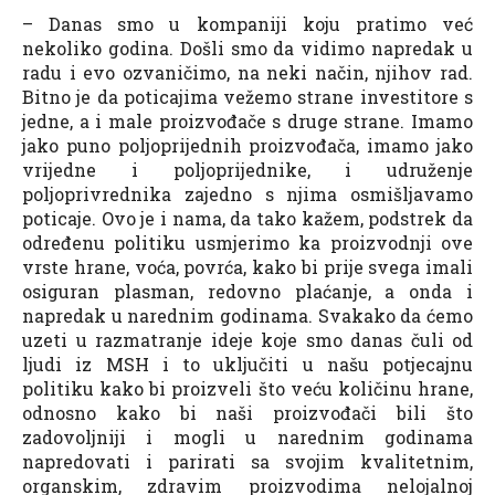
– Danas smo u kompaniji koju pratimo već
nekoliko godina. Došli smo da vidimo napredak u
radu i evo ozvaničimo, na neki način, njihov rad.
Bitno je da poticajima vežemo strane investitore s
jedne, a i male proizvođače s druge strane. Imamo
jako puno poljoprijednih proizvođača, imamo jako
vrijedne i poljoprijednike, i udruženje
poljoprivrednika zajedno s njima osmišljavamo
poticaje. Ovo je i nama, da tako kažem, podstrek da
određenu politiku usmjerimo ka proizvodnji ove
vrste hrane, voća, povrća, kako bi prije svega imali
osiguran plasman, redovno plaćanje, a onda i
napredak u narednim godinama. Svakako da ćemo
uzeti u razmatranje ideje koje smo danas čuli od
ljudi iz MSH i to uključiti u našu potjecajnu
politiku kako bi proizveli što veću količinu hrane,
odnosno kako bi naši proizvođači bili što
zadovoljniji i mogli u narednim godinama
napredovati i parirati sa svojim kvalitetnim,
organskim, zdravim proizvodima nelojalnoj