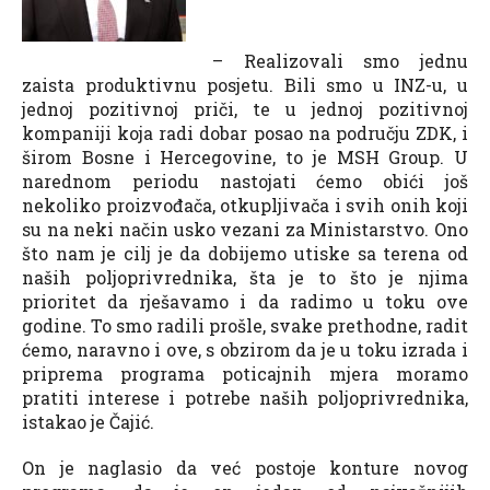
– Realizovali smo jednu
zaista produktivnu posjetu. Bili smo u INZ-u, u
jednoj pozitivnoj priči, te u jednoj pozitivnoj
kompaniji koja radi dobar posao na području ZDK, i
širom Bosne i Hercegovine, to je MSH Group. U
narednom periodu nastojati ćemo obići još
nekoliko proizvođača, otkupljivača i svih onih koji
su na neki način usko vezani za Ministarstvo. Ono
što nam je cilj je da dobijemo utiske sa terena od
naših poljoprivrednika, šta je to što je njima
prioritet da rješavamo i da radimo u toku ove
godine. To smo radili prošle, svake prethodne, radit
ćemo, naravno i ove, s obzirom da je u toku izrada i
priprema programa poticajnih mjera moramo
pratiti interese i potrebe naših poljoprivrednika,
istakao je Čajić.
On je naglasio da već postoje konture novog