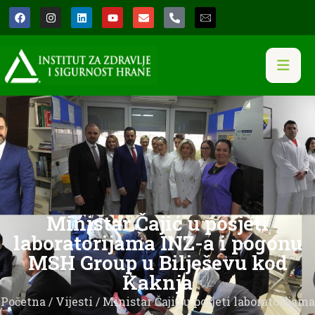
Ministar Čajić u posjeti
laboratorijama INZ-a i pogonu
MSH Group u Bilješevu kod
Kaknja
Početna
/
Vijesti
/ Ministar Čajić u posjeti laboratorijama