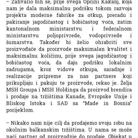
– Zahvalio bih se, prije svega Općini Kakanj, koja
nam je dala maksimalnu podršku tokom razvoja
projekta moderne fabrike za otkup, preradu i
pakiranje jagodičastog i bobičastog voća, zatim
kantonalnom ministarstvu i federalnom
ministarstvu poljoprivrede, vodoprivrede i
šumarstva. Također bi želio ohrabriti sve
proizvođače da proizvode maksimalan kvalitet i
maksimalnu količinu, prije svega jagodičastog i
bobičastog voća, da daju podršku lokalnim
zadrugama, kroz vidove otkupa, saradnje i
realizacije pripreme za nas partnere koji
prikupljaju i pakuju te proizvode, rekao je. Želja
MSH Groupa i MSH Holdinga da proizvod brendira
i prodaje na tržištima Kanade, Evropske Unije i
Bliskog Istoka i SAD sa “Made in Bosnia”
porijeklom.
– Nikako nam nije cilj da prodajemo svoju robu na
okolnim balkanskim tržištima. U nama se može
naći partner od proizvodnje do prodaje. Objekat u