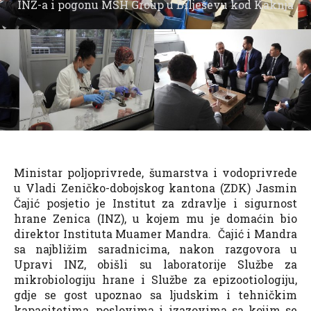
INZ-a i pogonu MSH Group u Bilješevu kod Kaknja
Ministar poljoprivrede, šumarstva i vodoprivrede
u Vladi Zeničko-dobojskog kantona (ZDK) Jasmin
Čajić posjetio je Institut za zdravlje i sigurnost
hrane Zenica (INZ), u kojem mu je domaćin bio
direktor Instituta Muamer Mandra. Čajić i Mandra
sa najbližim saradnicima, nakon razgovora u
Upravi INZ, obišli su laboratorije Službe za
mikrobiologiju hrane i Službe za epizootiologiju,
gdje se gost upoznao sa ljudskim i tehničkim
kapacitetima, poslovima i izazovima sa kojim se