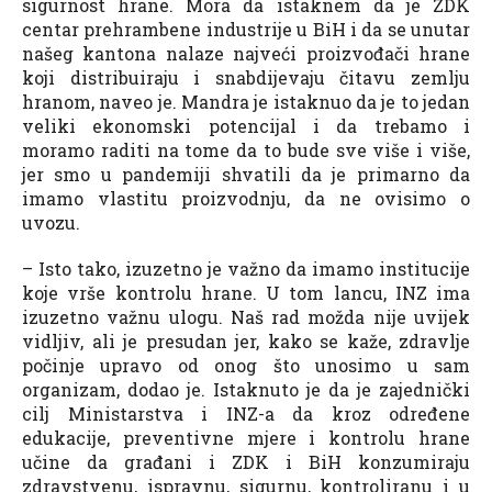
sigurnost hrane. Mora da istaknem da je ZDK
centar prehrambene industrije u BiH i da se unutar
našeg kantona nalaze najveći proizvođači hrane
koji distribuiraju i snabdijevaju čitavu zemlju
hranom, naveo je. Mandra je istaknuo da je to jedan
veliki ekonomski potencijal i da trebamo i
moramo raditi na tome da to bude sve više i više,
jer smo u pandemiji shvatili da je primarno da
imamo vlastitu proizvodnju, da ne ovisimo o
uvozu.
– Isto tako, izuzetno je važno da imamo institucije
koje vrše kontrolu hrane. U tom lancu, INZ ima
izuzetno važnu ulogu. Naš rad možda nije uvijek
vidljiv, ali je presudan jer, kako se kaže, zdravlje
počinje upravo od onog što unosimo u sam
organizam, dodao je. Istaknuto je da je zajednički
cilj Ministarstva i INZ-a da kroz određene
edukacije, preventivne mjere i kontrolu hrane
učine da građani i ZDK i BiH konzumiraju
zdravstvenu, ispravnu, sigurnu, kontroliranu i u