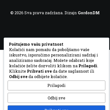
© 2026 Sva prava zadržana. Dizajn
GordonDM
Poštujemo vašu privatnost
Kolačići nam pomažu da poboljšamo vaše
iskustvo, isporučimo personalizirani sadržaj i
analiziramo saobraćaj. Možete odabrati koje
kolačiće želite dozvoliti klikom na
Prilagodi
.
Kliknite
Prihvati sve
da date saglasnost ili
Odbij sve
da odbijete kolačiće.
Prilagodi
Odbij sve