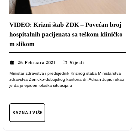
VIDEO: Krizni štab ZDK – Povećan broj
hospitalnih pacijenata sa teškom kliničko
m slikom
26. Februara 2021.
Vijesti
Ministar zdravstva i predsjednik Kriznog štaba Ministarstva
zdravstva Zeničko-dobojskog kantona dr. Adnan Jupić rekao
je da je epidemiološka situacija u
SAZNAJ VIŠE