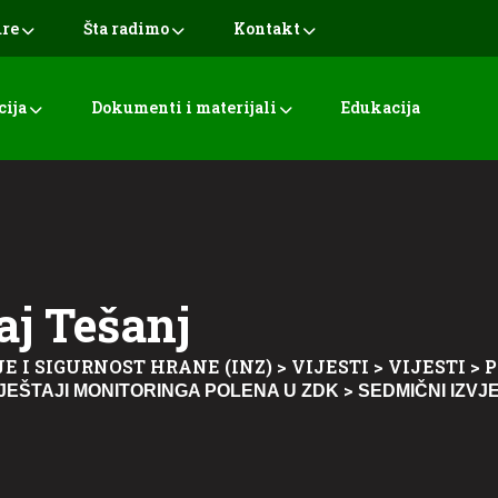
ure
Šta radimo
Kontakt
cija
Dokumenti i materijali
Edukacija
aj Tešanj
E I SIGURNOST HRANE (INZ)
>
VIJESTI
>
VIJESTI
>
P
>
VJEŠTAJI MONITORINGA POLENA U ZDK
SEDMIČNI IZVJ