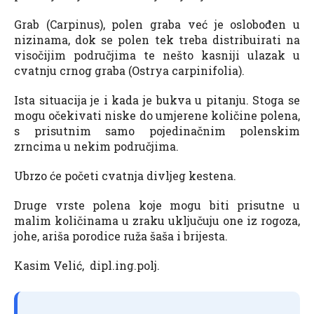
Grab (Carpinus), polen graba već je oslobođen u
nizinama, dok se polen tek treba distribuirati na
visočijim područjima te nešto kasniji ulazak u
cvatnju crnog graba (Ostrya carpinifolia).
Ista situacija je i kada je bukva u pitanju. Stoga se
mogu očekivati niske do umjerene količine polena,
s prisutnim samo pojedinačnim polenskim
zrncima u nekim područjima.
Ubrzo će početi cvatnja divljeg kestena.
Druge vrste polena koje mogu biti prisutne u
malim količinama u zraku uključuju one iz rogoza,
johe, ariša porodice ruža šaša i brijesta.
Kasim Velić, dipl.ing.polj.