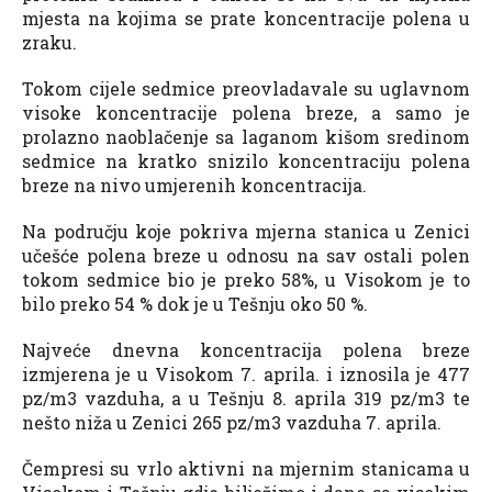
mjesta na kojima se prate koncentracije polena u
zraku.
Tokom cijele sedmice preovladavale su uglavnom
visoke koncentracije polena breze, a samo je
prolazno naoblačenje sa laganom kišom sredinom
sedmice na kratko snizilo koncentraciju polena
breze na nivo umjerenih koncentracija.
Na području koje pokriva mjerna stanica u Zenici
učešće polena breze u odnosu na sav ostali polen
tokom sedmice bio je preko 58%, u Visokom je to
bilo preko 54 % dok je u Tešnju oko 50 %.
Najveće dnevna koncentracija polena breze
izmjerena je u Visokom 7. aprila. i iznosila je 477
pz/m3 vazduha, a u Tešnju 8. aprila 319 pz/m3 te
nešto niža u Zenici 265 pz/m3 vazduha 7. aprila.
Čempresi su vrlo aktivni na mjernim stanicama u