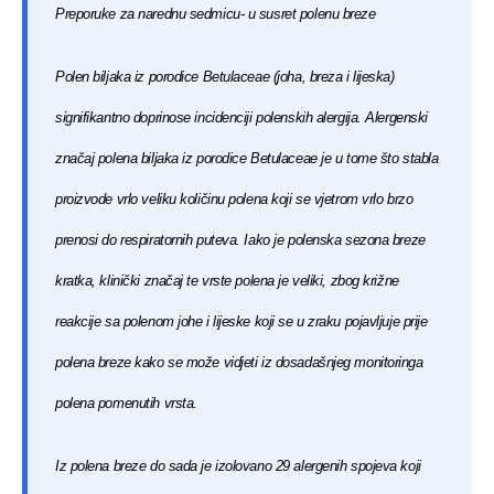
Preporuke za narednu sedmicu- u susret polenu breze
Polen biljaka iz porodice Betulaceae (joha, breza i lijeska)
signifikantno doprinose incidenciji polenskih alergija. Alergenski
značaj polena biljaka iz porodice Betulaceae je u tome što stabla
proizvode vrlo veliku količinu polena koji se vjetrom vrlo brzo
prenosi do respiratornih puteva. Iako je polenska sezona breze
kratka, klinički značaj te vrste polena je veliki, zbog križne
reakcije sa polenom johe i lijeske koji se u zraku pojavljuje prije
polena breze kako se može vidjeti iz dosadašnjeg monitoringa
polena pomenutih vrsta.
Iz polena breze do sada je izolovano 29 alergenih spojeva koji