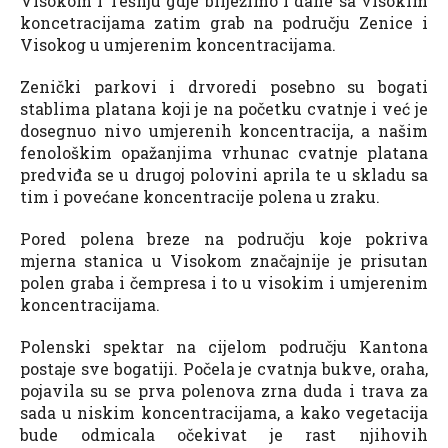
Visokom i Tešnju gdje bilježimo i dane sa visokim
koncetracijama zatim grab na području Zenice i
Visokog u umjerenim koncentracijama.
Zenički parkovi i drvoredi posebno su bogati
stablima platana koji je na početku cvatnje i već je
dosegnuo nivo umjerenih koncentracija, a našim
fenološkim opažanjima vrhunac cvatnje platana
predviđa se u drugoj polovini aprila te u skladu sa
tim i povećane koncentracije polena u zraku.
Pored polena breze na području koje pokriva
mjerna stanica u Visokom značajnije je prisutan
polen graba i čempresa i to u visokim i umjerenim
koncentracijama.
Polenski spektar na cijelom području Kantona
postaje sve bogatiji. Počela je cvatnja bukve, oraha,
pojavila su se prva polenova zrna duda i trava za
sada u niskim koncentracijama, a kako vegetacija
bude odmicala očekivat je rast njihovih