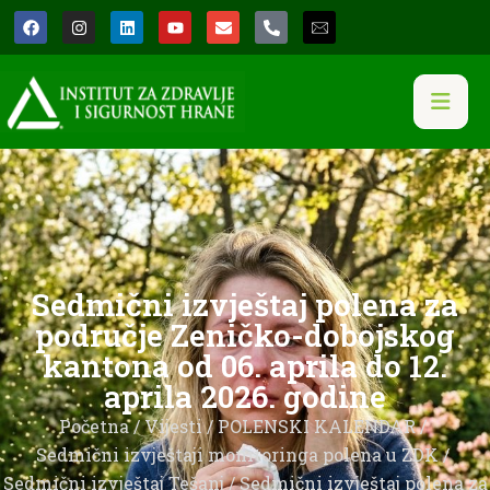
Sedmični izvještaj polena za
područje Zeničko-dobojskog
kantona od 06. aprila do 12.
aprila 2026. godine
Početna
/
Vijesti
/
POLENSKI KALENDAR
/
Sedmični izvještaji monitoringa polena u ZDK
/
Sedmični izvještaj Tešanj
/ Sedmični izvještaj polena za