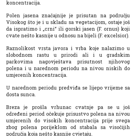
koncentracija.
Polen jasena značajnije je prisutan na području
Visokog što je i u skladu sa vegetacijom, ostaje još
da ispratimo i „crni“ ili gorski jasen (F. ornus) koji
cvate nešto kasnije u odnosu na bijeli (F. excelsior).
Raznolikost vrsta javora i vrba koje nalazimo u
slobodnom rastu u prirodi ali i u gradskim
parkovima nagovještava prisutnost njihovog
polena i u narednom periodu na nivou niskih do
umjerenih koncentracija.
U narednom periodu predviđa se lijepo vrijeme sa
dosta sunca.
Breza je prošla vrhunac cvatnje pa se u još
određeni period očekuje prisustvo polena na nivou
umjerenih do visokih koncentracija prije svega
zbog polena porijeklom od stabala sa visočijih
područja koja nešto kasnije cvjetaju.