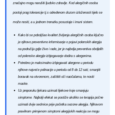
značajno mogu narušiti ljudsko zdravlje. Kod alergičnih osoba
postoji prag tolerancije tj.s određenom dozom izloženosti tijelo se
može nositi, a u jednom trenutku posustaje i imuni sistem.
Kako bi se poboljšao kvalitet življenja alergičnih osoba ključno
je njihovo preventivno informisanje o pojavi polenskih alergija
na područiju gdje žive i rade, jer je najbolja preventiva oboljelih
od polenske alergije izbjegavanje dodira s alergenima.
Potrebno je maksimalno izbjegavati alergene u periodu
njihove najveće polinacije u periodu od 8 do 12 sati, smanjiti
boravak na otvorenom, zaštititi oči naočalama, te nositi
maske.
Uz preporuku ljekara uzimati lijekove koje smanjuju
simptome. Najbolji efekat se postiže ukoliko se terapija počne
uzimati dvije sedmice prije početka sezone alergija. Njihovom
pravilnom primjenom simptomi alergijskih reakcija se mogu