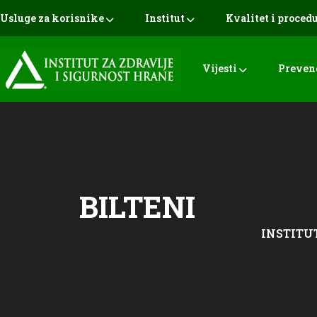
Usluge za korisnike
Institut
Kvalitet i proced
Vijesti
Preven
BILTENI
INSTITUT