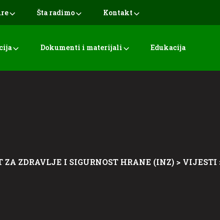
ure
Šta radimo
Kontakt
cija
Dokumenti i materijali
Edukacija
 ZA ZDRAVLJE I SIGURNOST HRANE (INZ)
>
VIJESTI