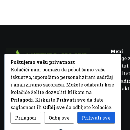
Meni
Usluge 
Poštujemo vašu privatnost
Institut
Kolačići nam pomažu da poboljšamo vaše
Kvalitet
iskustvo, isporučimo personalizirani sadržaj
Fra Ivana Jukića br. 2, 72000 Zenica, BiH
Šta rad
i analiziramo saobraćaj. Možete odabrati koje
+387 32 448 001
Kontakt
kolačiće želite dozvoliti klikom na
info@inz.ba
Prilagodi
. Kliknite
Prihvati sve
da date
http://www.inz.ba
saglasnost ili
Odbij sve
da odbijete kolačiće.
© 2026 Sva prava zadržana. Dizajn
GordonDM
Prilagodi
Odbij sve
Prihvati sve