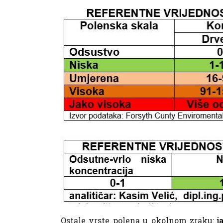
Ostale vrste polena u okolnom zraku:
j