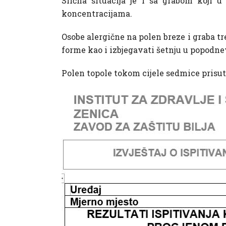
Slična situacija je i sa grabom koji 
koncentracijama.
Osobe alergične na polen breze i graba tr
forme kao i izbjegavati šetnju u popodne
Polen topole tokom cijele sedmice prisut