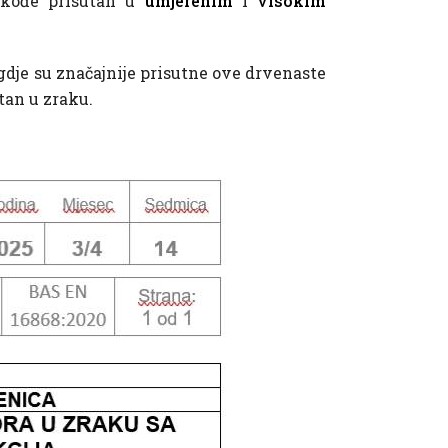
takođe prisutan u
umjerenim
i
visokim
 gdje su značajnije prisutne ove drvenaste
tan u zraku.