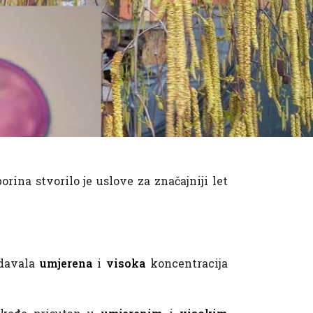
ina stvorilo je uslove za značajniji let
adavala
umjerena
i
visoka
koncentracija