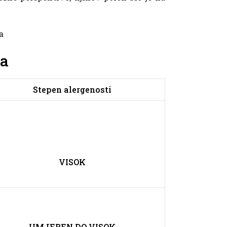
a
na
Stepen alergenosti
VISOK
UMJEREN DO VISOK