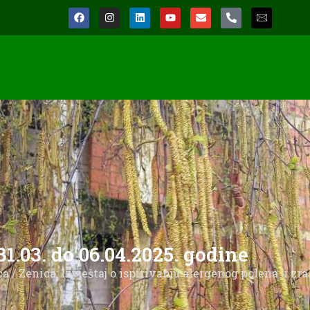
31.03. do 06.04.2025. godine
ca
/ Zenica: Izvještaj o ispitivanju alergenog polena u zr