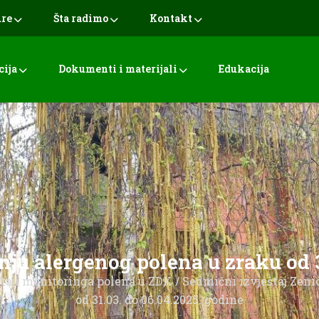
ure
Šta radimo
Kontakt
cija
Dokumenti i materijali
Edukacija
anju alergenog polena u zraku od 
taji monitoringa polena u ZDK
/
Sedmični izvještaj Zeni
od 31.03. do 06.04.2025. godine