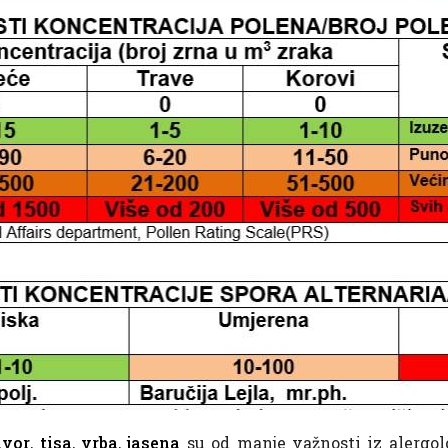
avor
,
tisa
,
vrba
,
jasena
su od manje važnosti iz alergolo