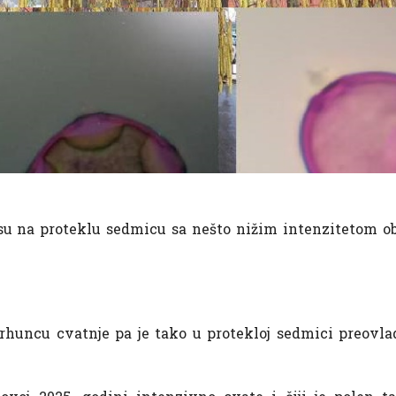
 na proteklu sedmicu sa nešto nižim intenzitetom obor
vrhuncu cvatnje pa je tako u protekloj sedmici preovl