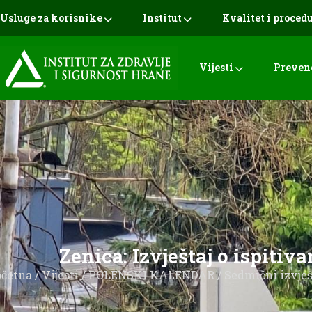
Usluge za korisnike
Institut
Kvalitet i proced
Vijesti
Preven
Zenica: Izvještaj o ispitiv
očetna
/
Vijesti
/
POLENSKI KALENDAR
/
Sedmični izvješ