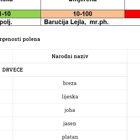
ergenosti polena
Narodni naziv
DRVEĆE
breza
lijeska
joha
jasen
platan