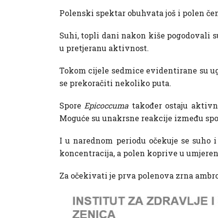
Polenski spektar obuhvata još i polen čem
Suhi, topli dani nakon kiše pogodovali s
u pretjeranu aktivnost.
Tokom cijele sedmice evidentirane su 
se prekoračiti nekoliko puta.
Spore
Epicoccuma
također ostaju aktivn
Moguće su unakrsne reakcije između spor
I u narednom periodu očekuje se suho i
koncentracija, a polen koprive u umjere
Za očekivati je prva polenova zrna ambroz