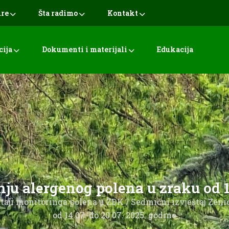
ure
Šta radimo
Kontakt
cija
Dokumenti i materijali
Edukacija
anju alergenog polena u zraku od 1
taji monitoringa polena u ZDK
/
Sedmični izvještaj Zeni
od 14.07. do 20.07. 2025. godine