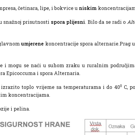
presa, četinara, lipe, i bokvice u
niskim
koncentracijam
u snažnoj prisutnosti
spora plijesni
. Bilo da se radi o
Alt
uglavnom
umjerene
koncentracije spora alternarie.Prag u
e i mogu se naći u suhom zraku u ruralnim područjim
a Epicoccuma i spora Alternaria.
0
 izrazito toplo vrijeme sa temperaturama i do 40
C, po
nim koncentracijama.
ije i pelina.