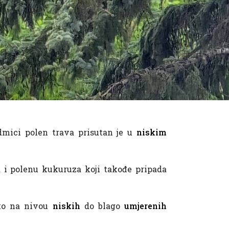
dmici polen trava prisutan je u
niskim
a i polenu kukuruza koji takođe pripada
 to na nivou
niskih
do blago
umjerenih