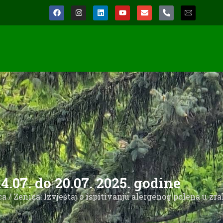
4.07. do 20.07. 2025. godine
ca
/ Zenica: Izvještaj o ispitivanju alergenog polena u zr