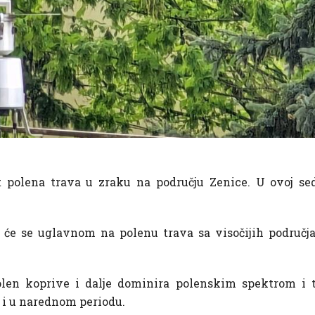
t polena trava u zraku na području Zenice. U ovoj se
it će se uglavnom na polenu trava sa visočijih područj
polen koprive i dalje dominira polenskim spektrom i
e i u narednom periodu.