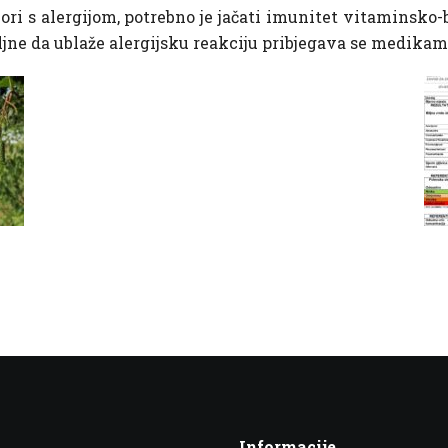
ori s alergijom, potrebno je jačati imunitet vitaminsk
ne da ublaže alergijsku reakciju pribjegava se medikamen
Informacije