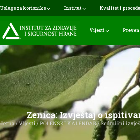
Usluge za korisnike
Institut
Kvalitet i proced
Vijesti
Preven
Zenica: Izvještaj o ispitiv
očetna
/
Vijesti
/
POLENSKI KALENDAR
/
Sedmični izvješ