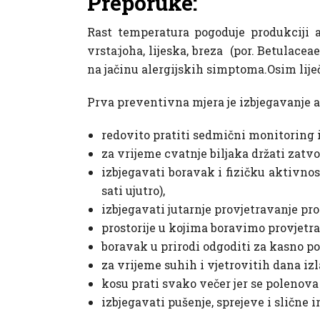
Preporuke:
Rast temperatura pogoduje produkciji al
vrsta:joha, lijeska, breza (por. Betulace
na jačinu alergijskih simptoma.Osim lije
Prva preventivna mjera je izbjegavanje al
redovito pratiti sedmični monitoring 
za vrijeme cvatnje biljaka držati zatv
izbjegavati boravak i fizičku aktivnos
sati ujutro),
izbjegavati jutarnje provjetravanje pro
prostorije u kojima boravimo provjetr
boravak u prirodi odgoditi za kasno pos
za vrijeme suhih i vjetrovitih dana iz
kosu prati svako večer jer se polenov
izbjegavati pušenje, sprejeve i slične 