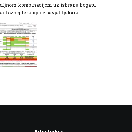
o-biljnom kombinacijom uz ishranu bogatu
toznoj terapiji uz savjet ljekara.
Bitni linkovi