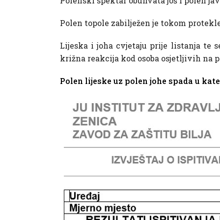
Polenski spektar obuhvata još i polen ja
Polen topole zabilježen je tokom protekl
Lijeska i joha cvjetaju prije listanja te
križna reakcija kod osoba osjetljivih na p
Polen lijeske uz polen johe spada u kate