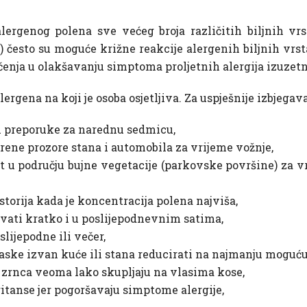
ergenog polena sve većeg broja različitih biljnih vrst
ae) često su moguće križne reakcije alergenih biljnih vrst
čenja u olakšavanju simptoma proljetnih alergija izuzetn
ergena na koji je osoba osjetljiva. Za uspješnije izbjega
i preporuke za narednu sedmicu,
orene prozore stana i automobila za vrijeme vožnje,
t u području bujne vegetacije (parkovske površine) za vr
storija kada je koncentracija polena najviša,
avati kratko i u poslijepodnevnim satima,
lijepodne ili večer,
laske izvan kuće ili stana reducirati na najmanju moguću
a zrnca veoma lako skupljaju na vlasima kose,
iritanse jer pogoršavaju simptome alergije,