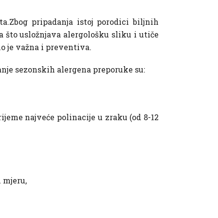
a.Zbog pripadanja istoj porodici biljnih
a što usložnjava alergološku sliku i utiče
o je važna i preventiva.
vanje sezonskih alergena preporuke su:
ijeme najveće polinacije u zraku (od 8-12
 mjeru,