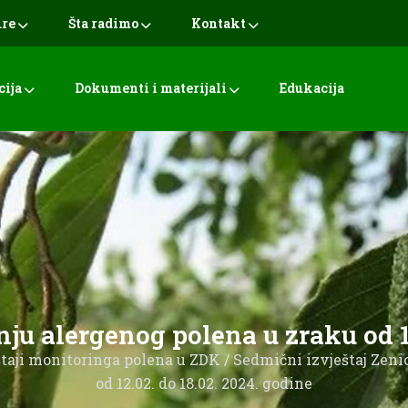
ure
Šta radimo
Kontakt
cija
Dokumenti i materijali
Edukacija
anju alergenog polena u zraku od 1
taji monitoringa polena u ZDK
/
Sedmični izvještaj Zeni
od 12.02. do 18.02. 2024. godine