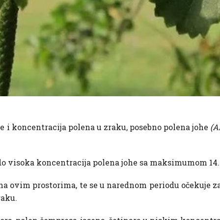
e i koncentracija polena u zraku, posebno polena johe
(Al
do visoka koncentracija polena johe sa maksimumom 14.
 na ovim prostorima, te se u narednom periodu očekuje 
raku.