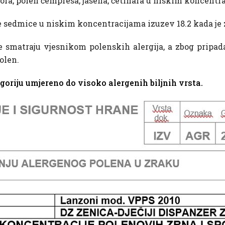
vora, polen čempresa, jasena, četinara u niskim koncentr
e sedmice u niskim koncentracijama izuzev 18.2 kada je 
 se smatraju vjesnikom polenskih alergija, a zbog pripada
olen.
goriju umjereno do visoko alergenih biljnih vrsta.