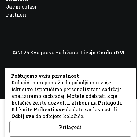
Javni oglasi
Partneri
© 2026 Sva prava zadržana. Dizajn
GordonDM
Poštujemo vašu privatnost
Kolačići nam pomažu da poboljšamo vaše
iskustvo, isporučimo personalizirani sadržaj i
analiziramo saobraćaj. Možete odabrati koje
kolačiće želite dozvoliti klikom na
Prilagodi
.
Kliknite
Prihvati sve
da date saglasnost ili
Odbij sve
da odbijete kolačiće.
Prilagodi