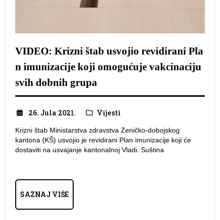
VIDEO: Krizni štab usvojio revidirani Pla
n imunizacije koji omogućuje vakcinaciju
svih dobnih grupa
26. Jula 2021.
Vijesti
Krizni štab Ministarstva zdravstva Zeničko-dobojskog
kantona (KŠ) usvojio je revidirani Plan imunizacije koji će
dostaviti na usvajanje kantonalnoj Vladi. Suština
SAZNAJ VIŠE