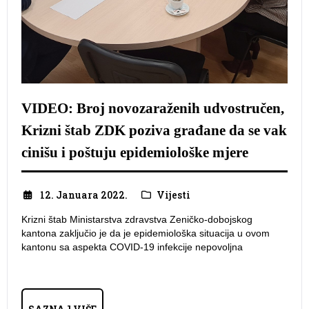
VIDEO: Broj novozaraženih udvostručen,
Krizni štab ZDK poziva građane da se vak
cinišu i poštuju epidemiološke mjere
12. Januara 2022.
Vijesti
Krizni štab Ministarstva zdravstva Zeničko-dobojskog
kantona zaključio je da je epidemiološka situacija u ovom
kantonu sa aspekta COVID-19 infekcije nepovoljna