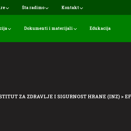
ure
Šta radimo
Kontakt
cija
Dokumenti i materijali
Edukacija
STITUT ZA ZDRAVLJE I SIGURNOST HRANE (INZ)
>
E