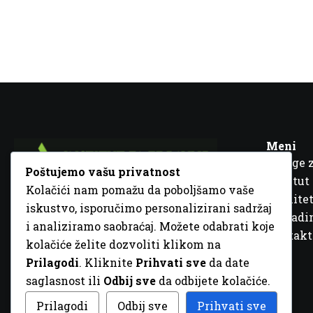
Meni
Usluge 
Poštujemo vašu privatnost
Institut
Kolačići nam pomažu da poboljšamo vaše
Kvalitet
iskustvo, isporučimo personalizirani sadržaj
Fra Ivana Jukića br. 2, 72000 Zenica, BiH
Šta rad
i analiziramo saobraćaj. Možete odabrati koje
+387 32 448 001
Kontakt
kolačiće želite dozvoliti klikom na
info@inz.ba
Prilagodi
. Kliknite
Prihvati sve
da date
http://www.inz.ba
saglasnost ili
Odbij sve
da odbijete kolačiće.
© 2026 Sva prava zadržana. Dizajn
GordonDM
Prilagodi
Odbij sve
Prihvati sve