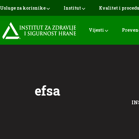
Usluge za korisnike
Institut
Kvalitet i proced
Vijesti
Preven
efsa
IN