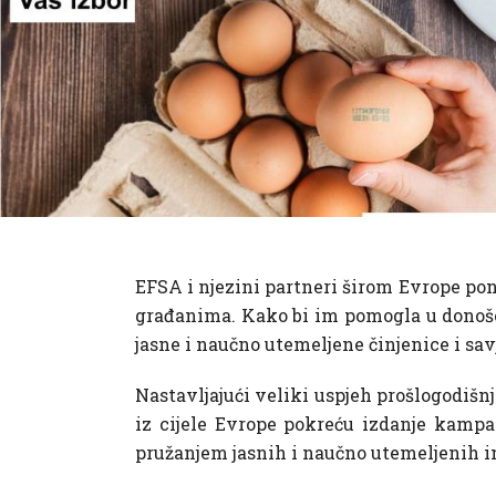
EFSA i njezini partneri širom Evrope po
građanima. Kako bi im pomogla u donošen
jasne i naučno utemeljene činjenice i sav
Nastavljajući veliki uspjeh prošlogodiš
iz cijele Evrope pokreću izdanje kampa
pružanjem jasnih i naučno utemeljenih in