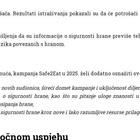
ača. Rezultati istraživanja pokazali su da će potrošači
ljenja da su informacije o sigurnosti hrane previše teh
rizika povezanih s hranom.
nuća, kampanja Safe2Eat u 2025. želi dodatno osnažiti sv
et novih sudionica, šireći domet kampanje i uključenost dilj
a o sigurnosti hrane, kao što su pitanje uloge znanosti u
sipanja hrane,
 sigurnosti hrane kroz nove i lako razumljive resurse pril
ročnom uspjehu