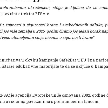
prehrambenim okruženjem, stoga je ključno da se smat
l, izvršni direktor EFSA-e.
 znanosti o sigurnosti hrane i svakodnevnih odluka, pru
 još više zemalja u 2025. godini činimo još jedan korak napri
stveno utemeljenim smjernicama o sigurnosti hrane
.”
 inicijativa u okviru kampanje Safe2Eat u EU i na nac
istraže edukativne materijale te da se uključe u kampa
EFSA) je agencija Evropske unije osnovana 2002. godine d
irala o rizicima povezanima s prehrambenim lancem.