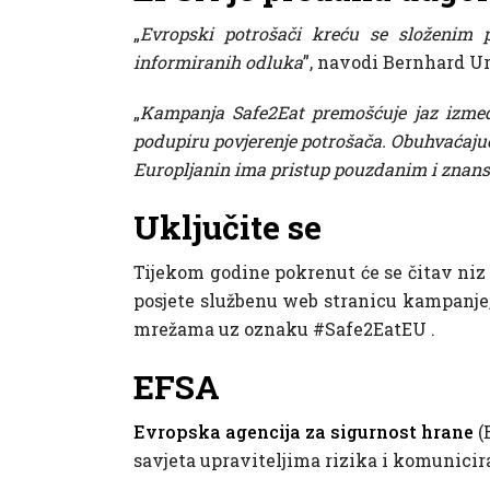
„
Evropski potrošači kreću se složenim 
informiranih odluka
”, navodi Bernhard Ur
„
Kampanja Safe2Eat premošćuje jaz između
podupiru povjerenje potrošača. Obuhvaćajući
Europljanin ima pristup pouzdanim i znan
Uključite se
Tijekom godine pokrenut će se čitav niz
posjete službenu web stranicu kampanje, 
mrežama uz oznaku #Safe2EatEU .
EFSA
Evropska agencija za sigurnost hrane
(
savjeta upraviteljima rizika i komunic