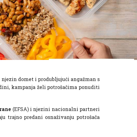
ći njezin domet i produbljujući angažman s
dini, kampanja želi potrošačima ponuditi
hrane
(EFSA) i njezini nacionalni partneri
ju trajno predani osnaživanju potrošača