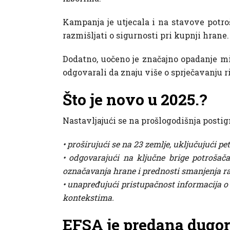
Kampanja je utjecala i na stavove potroš
razmišljati o sigurnosti pri kupnji hrane.
Dodatno, uočeno je značajno opadanje miš
odgovarali da znaju više o sprječavanju 
Što je novo u 2025.?
Nastavljajući se na prošlogodišnja postig
• proširujući se na 23 zemlje, uključujući p
• odgovarajući na ključne brige potrošač
označavanja hrane i prednosti smanjenja ra
• unapređujući pristupačnost informacija o
kontekstima.
EFSA je predana dugo