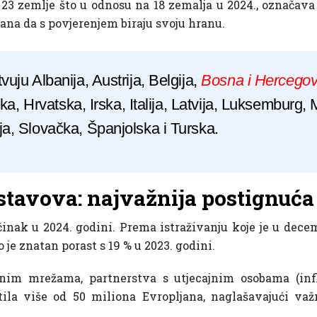
 23 zemlje što u odnosu na 18 zemalja u 2024., označav
ana da s povjerenjem biraju svoju hranu.
ju Albanija, Austrija, Belgija,
Bosna i Hercegov
ka, Hrvatska, Irska, Italija, Latvija, Luksemburg
, Slovačka, Španjolska i Turska.
tavova: najvažnija postignuća 
nak u 2024. godini. Prema istraživanju koje je u dece
o je znatan porast s 19 % u 2023. godini.
nim mrežama, partnerstva s utjecajnim osobama (influe
ila više od 50 miliona Evropljana, naglašavajući v