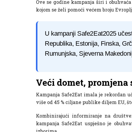
Ove se godine kampanja širi i obuhvaća
kojom se želi pomoći većem broju Evroplj
U kampanji Safe2Eat2025 učestvu
Republika, Estonija, Finska, Grč
Rumunjska, Sjeverna Makedonija
Veći domet, promjena s
Kampanja Safe2Eat imala je rekordan uči
više od 45 % ciljane publike diljem EU, št
Kombinirajući informiranje na društve
kampanja Safe2Eat uspješno je obuhvat
izborima.