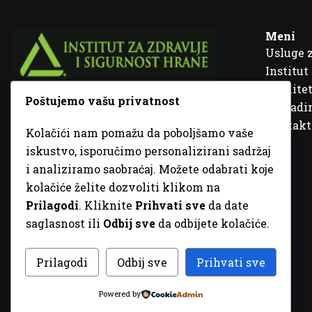
Meni
Usluge 
Institut
Kvalitet
Poštujemo vašu privatnost
Fra Ivana Jukića br. 2, 72000 Zenica, BiH
Šta rad
Kontakt
Kolačići nam pomažu da poboljšamo vaše
+387 32 448 001
iskustvo, isporučimo personalizirani sadržaj
i analiziramo saobraćaj. Možete odabrati koje
info@inz.ba
kolačiće želite dozvoliti klikom na
http://www.inz.ba
Prilagodi
. Kliknite
Prihvati sve
da date
saglasnost ili
Odbij sve
da odbijete kolačiće.
© 2026 Sva prava zadržana. Dizajn
GordonDM
Prilagodi
Odbij sve
Prihvati sve
Powered by