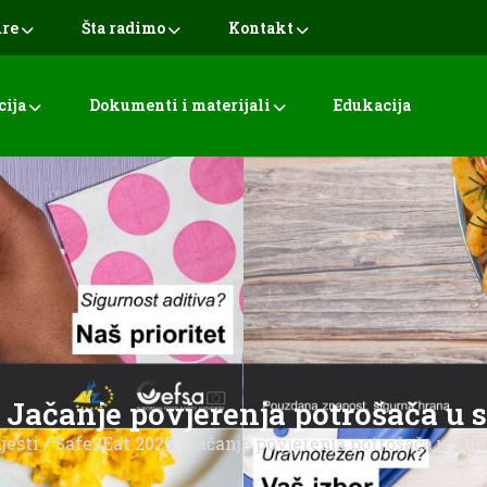
ure
Šta radimo
Kontakt
cija
Dokumenti i materijali
Edukacija
: Jačanje povjerenja potrošača u 
jesti
/ Safe2Eat 2025.: Jačanje povjerenja potrošača u sig