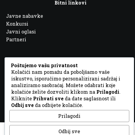
Bitni linkovi
Javne nabavke
Konkursi
Javni oglasi
Partneri
Poštujemo vašu privatnost
Kolačići nam pomažu da poboljšamo vaše
© 2026 Sva prava zadržana. Dizajn
GordonDM
iskustvo, isporučimo personalizirani sadržaj i
analiziramo saobraćaj. Možete odabrati koje
kolačiće želite dozvoliti klikom na
Prilagodi
.
Kliknite
Prihvati sve
da date saglasnost ili
Odbij sve
da odbijete kolačiće.
Prilagodi
Odbij sve