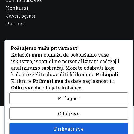
Javne nabavke
Konkursi
Javni oglasi
Partneri
Poštujemo vašu privatnost
Kolačići nam pomažu da poboljšamo vaše
© 2026 Sva prava zadržana. Dizajn
GordonDM
iskustvo, isporučimo personalizirani sadržaj i
analiziramo saobraćaj. Možete odabrati koje
kolačiće želite dozvoliti klikom na
Prilagodi
.
Kliknite
Prihvati sve
da date saglasnost ili
Odbij sve
da odbijete kolačiće.
Prilagodi
Odbij sve
Prihvati sve