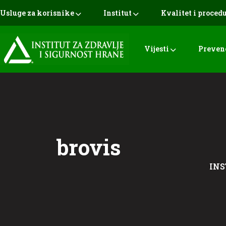
Usluge za korisnike
Institut
Kvalitet i proced
Vijesti
Preven
brovis
INS