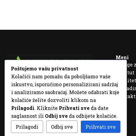
Meni
Usluge 
Poštujemo vašu privatnost
Institut
Kolačići nam pomažu da poboljšamo vaše
Kvalitet
iskustvo, isporučimo personalizirani sadržaj
Fra Ivana Jukića br. 2, 72000 Zenica, BiH
Šta rad
i analiziramo saobraćaj. Možete odabrati koje
+387 32 448 001
Kontakt
kolačiće želite dozvoliti klikom na
info@inz.ba
Prilagodi
. Kliknite
Prihvati sve
da date
http://www.inz.ba
saglasnost ili
Odbij sve
da odbijete kolačiće.
© 2026 Sva prava zadržana. Dizajn
GordonDM
Prilagodi
Odbij sve
Prihvati sve