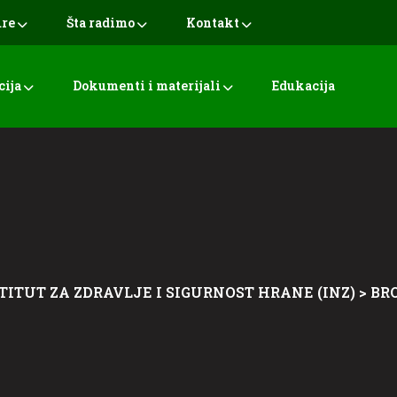
ure
Šta radimo
Kontakt
cija
Dokumenti i materijali
Edukacija
TITUT ZA ZDRAVLJE I SIGURNOST HRANE (INZ)
>
BR