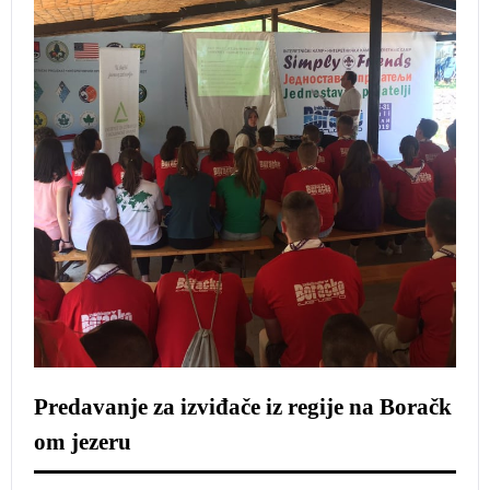
Predavanje za izviđače iz regije na Boračk
om jezeru