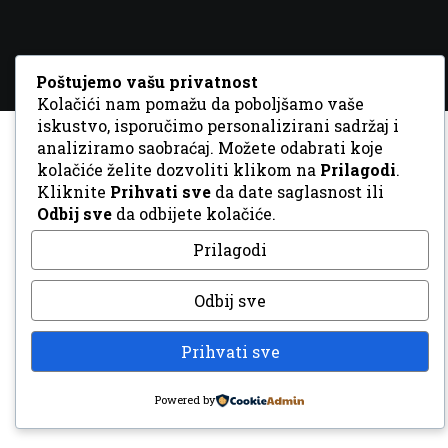
Poštujemo vašu privatnost
Kolačići nam pomažu da poboljšamo vaše
iskustvo, isporučimo personalizirani sadržaj i
analiziramo saobraćaj. Možete odabrati koje
kolačiće želite dozvoliti klikom na
Prilagodi
.
Kliknite
Prihvati sve
da date saglasnost ili
Odbij sve
da odbijete kolačiće.
Prilagodi
Odbij sve
Prihvati sve
Powered by