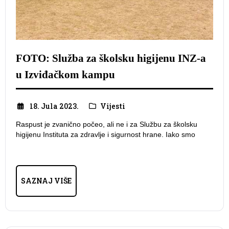
FOTO: Služba za školsku higijenu INZ-a
u Izviđačkom kampu
18. Jula 2023.
Vijesti
Raspust je zvanično počeo, ali ne i za Službu za školsku
higijenu Instituta za zdravlje i sigurnost hrane. Iako smo
SAZNAJ VIŠE