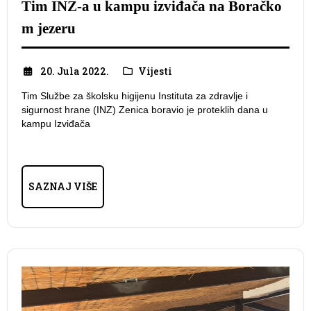
Tim INZ-a u kampu izviđača na Boračko
m jezeru
20. Jula 2022.
Vijesti
Tim Službe za školsku higijenu Instituta za zdravlje i
sigurnost hrane (INZ) Zenica boravio je proteklih dana u
kampu Izviđača
SAZNAJ VIŠE