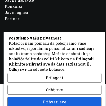
Javne nabavke
Konkursi
Javni oglasi
Partneri
Poštujemo vašu privatnost
Kolačići nam pomažu da poboljšamo vaše
© 2026 Sva prava zadržana. Dizajn
GordonDM
iskustvo, isporučimo personalizirani sadržaj i
analiziramo saobraćaj. Možete odabrati koje
kolačiće želite dozvoliti klikom na
Prilagodi
.
Kliknite
Prihvati sve
da date saglasnost ili
Odbij sve
da odbijete kolačiće.
Prilagodi
Odbij sve
Prihvati sve