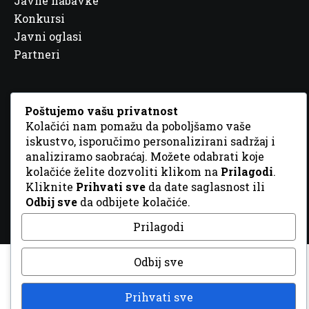
Javne nabavke
Konkursi
Javni oglasi
Partneri
Poštujemo vašu privatnost
Kolačići nam pomažu da poboljšamo vaše
© 2026 Sva prava zadržana. Dizajn
GordonDM
iskustvo, isporučimo personalizirani sadržaj i
analiziramo saobraćaj. Možete odabrati koje
kolačiće želite dozvoliti klikom na
Prilagodi
.
Kliknite
Prihvati sve
da date saglasnost ili
Odbij sve
da odbijete kolačiće.
Prilagodi
Odbij sve
Prihvati sve