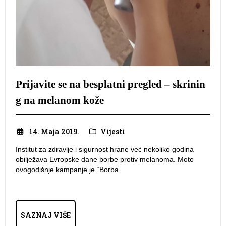
Prijavite se na besplatni pregled – skrinin
g na melanom kože
14. Maja 2019.
Vijesti
Institut za zdravlje i sigurnost hrane već nekoliko godina
obilježava Evropske dane borbe protiv melanoma. Moto
ovogodišnje kampanje je “Borba
SAZNAJ VIŠE