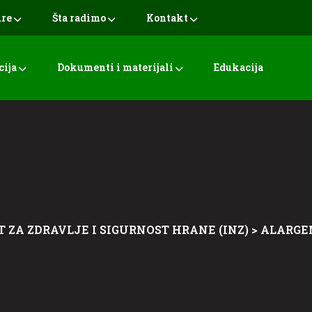
ure
Šta radimo
Kontakt
cija
Dokumenti i materijali
Edukacija
T ZA ZDRAVLJE I SIGURNOST HRANE (INZ)
>
ALARGE