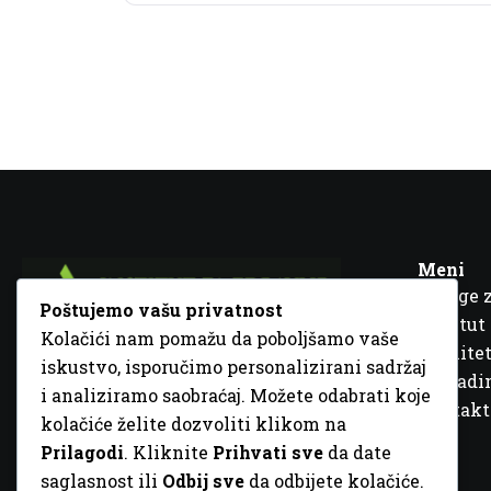
Meni
Usluge 
Poštujemo vašu privatnost
Institut
Kolačići nam pomažu da poboljšamo vaše
Kvalitet
iskustvo, isporučimo personalizirani sadržaj
Fra Ivana Jukića br. 2, 72000 Zenica, BiH
Šta rad
i analiziramo saobraćaj. Možete odabrati koje
+387 32 448 001
Kontakt
kolačiće želite dozvoliti klikom na
info@inz.ba
Prilagodi
. Kliknite
Prihvati sve
da date
http://www.inz.ba
saglasnost ili
Odbij sve
da odbijete kolačiće.