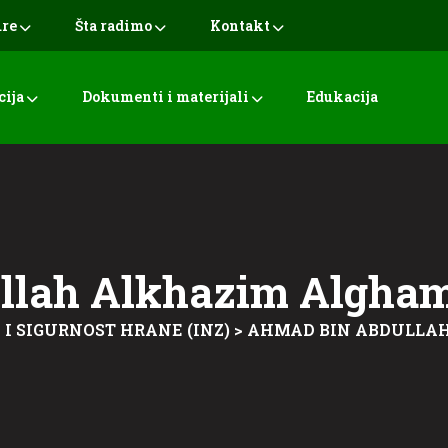
ure
Šta radimo
Kontakt
cija
Dokumenti i materijali
Edukacija
llah Alkhazim Algha
 I SIGURNOST HRANE (INZ)
>
AHMAD BIN ABDULLA