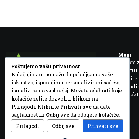
Meni
Usluge 
Poštujemo vašu privatnost
Institut
Kolačići nam pomažu da poboljšamo vaše
Kvalitet
iskustvo, isporučimo personalizirani sadržaj
Fra Ivana Jukića br. 2, 72000 Zenica, BiH
Šta rad
i analiziramo saobraćaj. Možete odabrati koje
+387 32 448 001
Kontakt
kolačiće želite dozvoliti klikom na
info@inz.ba
Prilagodi
. Kliknite
Prihvati sve
da date
http://www.inz.ba
saglasnost ili
Odbij sve
da odbijete kolačiće.
© 2026 Sva prava zadržana. Dizajn
GordonDM
Prilagodi
Odbij sve
Prihvati sve