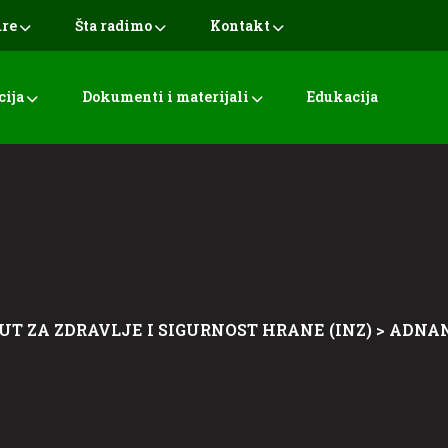
ure
Šta radimo
Kontakt
cija
Dokumenti i materijali
Edukacija
UT ZA ZDRAVLJE I SIGURNOST HRANE (INZ)
>
ADNAN