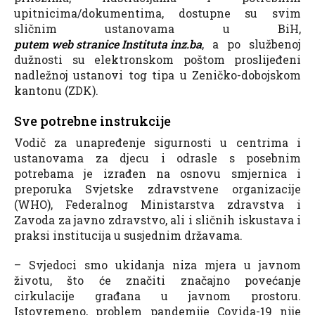
upitnicima/dokumentima, dostupne su svim
sličnim ustanovama u BiH,
putem web stranice Instituta inz.ba
, a po službenoj
dužnosti su elektronskom poštom proslijeđeni
nadležnoj ustanovi tog tipa u Zeničko-dobojskom
kantonu (ZDK).
Sve potrebne instrukcije
Vodič za unapređenje sigurnosti u centrima i
ustanovama za djecu i odrasle s posebnim
potrebama je izrađen na osnovu smjernica i
preporuka Svjetske zdravstvene organizacije
(WHO), Federalnog Ministarstva zdravstva i
Zavoda za javno zdravstvo, ali i sličnih iskustava i
praksi institucija u susjednim državama.
– Svjedoci smo ukidanja niza mjera u javnom
životu, što će značiti značajno povećanje
cirkulacije građana u javnom prostoru.
Istovremeno, problem pandemije Covida-19 nije