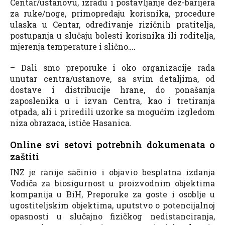
Centar/ustanovu, izradu i postavljanje dez-barijera
za ruke/noge, primopredaju korisnika, procedure
ulaska u Centar, određivanje rizičnih pratitelja,
postupanja u slučaju bolesti korisnika ili roditelja,
mjerenja temperature i slično….
– Dali smo preporuke i oko organizacije rada
unutar centra/ustanove, sa svim detaljima, od
dostave i distribucije hrane, do ponašanja
zaposlenika u i izvan Centra, kao i tretiranja
otpada, ali i priredili uzorke sa mogućim izgledom
niza obrazaca, ističe Hasanica.
Online svi setovi potrebnih dokumenata o
zaštiti
INZ je ranije sačinio i objavio besplatna izdanja
Vodiča za biosigurnost u proizvodnim objektima
kompanija u BiH, Preporuke za goste i osoblje u
ugostiteljskim objektima, uputstvo o potencijalnoj
opasnosti u slučajno fizičkog nedistanciranja,