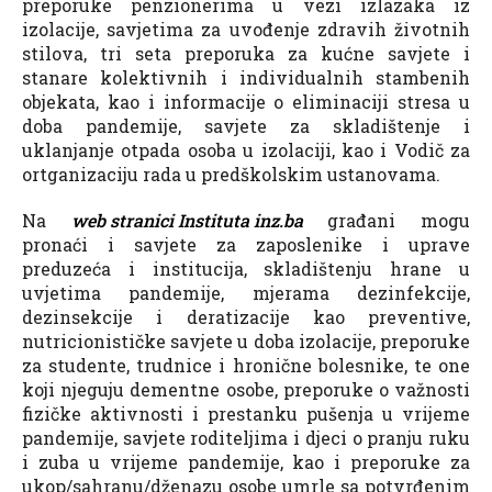
preporuke penzionerima u vezi izlazaka iz
izolacije, savjetima za uvođenje zdravih životnih
stilova, tri seta preporuka za kućne savjete i
stanare kolektivnih i individualnih stambenih
objekata, kao i informacije o eliminaciji stresa u
doba pandemije, savjete za skladištenje i
uklanjanje otpada osoba u izolaciji, kao i Vodič za
ortganizaciju rada u predškolskim ustanovama.
Na
web stranici Instituta inz.ba
građani mogu
pronaći i savjete za zaposlenike i uprave
preduzeća i institucija, skladištenju hrane u
uvjetima pandemije, mjerama dezinfekcije,
dezinsekcije i deratizacije kao preventive,
nutricionističke savjete u doba izolacije, preporuke
za studente, trudnice i hronične bolesnike, te one
koji njeguju dementne osobe, preporuke o važnosti
fizičke aktivnosti i prestanku pušenja u vrijeme
pandemije, savjete roditeljima i djeci o pranju ruku
i zuba u vrijeme pandemije, kao i preporuke za
ukop/sahranu/dženazu osobe umrle sa potvrđenim