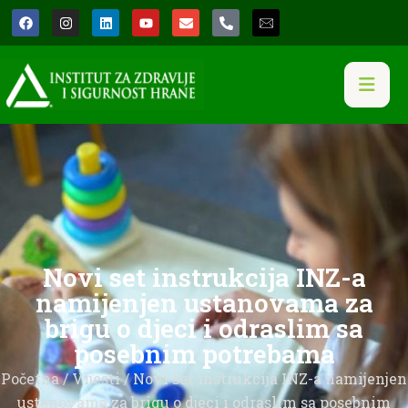
Novi set instrukcija INZ-a
namijenjen ustanovama za
brigu o djeci i odraslim sa
posebnim potrebama
Početna
/
Vijesti
/ Novi set instrukcija INZ-a namijenjen
ustanovama za brigu o djeci i odraslim sa posebnim