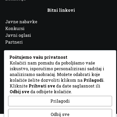
Bitni linkovi
Javne nabavke
Konkursi
Javni oglasi
Partneri
Poštujemo vašu privatnost
Kolačići nam pomažu da poboljšamo vaše
iskustvo, isporučimo personalizirani sadržaj i
analiziramo saobraćaj. Možete odabrati koje
© 2026 Sva prava zadržana. Dizajn
GordonDM
kolačiće želite dozvoliti klikom na
Prilagodi
.
Kliknite
Prihvati sve
da date saglasnost ili
Odbij sve
da odbijete kolačiće.
Prilagodi
Odbij sve