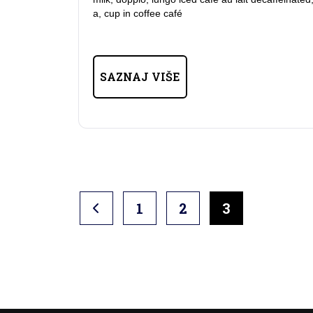
a, cup in coffee café
SAZNAJ VIŠE
1
2
3