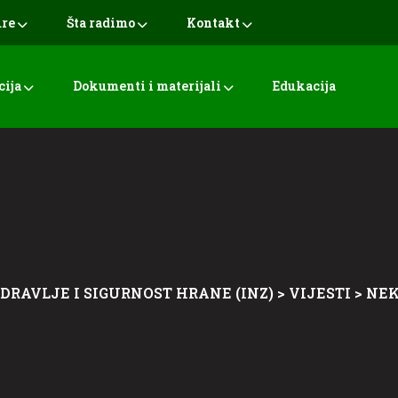
ure
Šta radimo
Kontakt
cija
Dokumenti i materijali
Edukacija
ZDRAVLJE I SIGURNOST HRANE (INZ)
>
VIJESTI
>
NEK