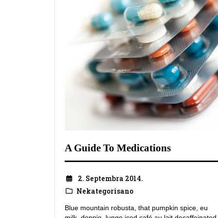
A Guide To Medications
2. Septembra 2014.
Nekategorisano
Blue mountain robusta, that pumpkin spice, eu
milk, doppio, lungo iced café au lait decaffeinated