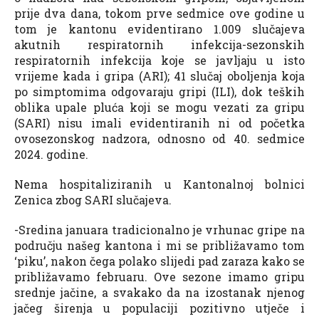
prije dva dana, tokom prve sedmice ove godine u
tom je kantonu evidentirano 1.009 slučajeva
akutnih respiratornih infekcija-sezonskih
respiratornih infekcija koje se javljaju u isto
vrijeme kada i gripa (ARI); 41 slučaj oboljenja koja
po simptomima odgovaraju gripi (ILI), dok teških
oblika upale pluća koji se mogu vezati za gripu
(SARI) nisu imali evidentiranih ni od početka
ovosezonskog nadzora, odnosno od 40. sedmice
2024. godine.
Nema hospitaliziranih u Kantonalnoj bolnici
Zenica zbog SARI slučajeva.
-Sredina januara tradicionalno je vrhunac gripe na
području našeg kantona i mi se približavamo tom
‘piku’, nakon čega polako slijedi pad zaraza kako se
približavamo februaru. Ove sezone imamo gripu
srednje jačine, a svakako da na izostanak njenog
jačeg širenja u populaciji pozitivno utječe i