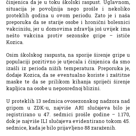
činjenica da je u toku školski raspust. Uglavnom,
situacija je povoljnija nego prošle i nekoliko
proteklih godina u ovom periodu. Zato je i naša
preporuka da se starije osobe i hronični bolesnici
vakcinišu, jer u domovima zdravlja još uvijek ima
nešto vakcina protiv sezonske gripe – ističe
Kozica.
Osim školskog raspusta, na sporije širenje gripe u
populaciji pozitivno je utjecala i činjenica da smo
izašli iz perioda nižih temperatura. Preporuka je,
dodaje Kozica, da se eventualno koriste i zaštitne
maske te da se prilikom kihanja spriječi širenje
kapljica na osobe u neposrednoj blizini.
U proteklih 13 sedmica ovosezonskog nadzora nad
gripom u ZDK-u, najviše ARI slučajeva bilo je
registrirano u 47. sedmici prošle godine – 1.170,
dok je najviše ILI slučajeva evidentirano tokom 45.
sedmice, kada je bilo prijavljeno 88 zaraženih.