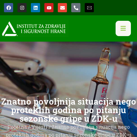
Znatno povoljnija situacija nego
proteklih godina po pitanju
sezonske gripe u ZDK-u
Početna
/
Vijesti
/ Znatno povoljnija situacija nego
proteklih godina po pitanju sezonske gripe u ZDK-u