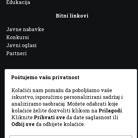
Edukacija
Bitni linkovi
Javne nabavke
Konkursi
Javni oglasi
Partneri
Poštujemo vašu privatnost
© 2026 Sva prava zadržana. Dizajn
GordonDM
Kolačići nam pomažu da poboljšamo vaše
iskustvo, isporučimo personalizirani sadržaj i
analiziramo saobraćaj. Možete odabrati koje
kolačiće želite dozvoliti klikom na
Prilagodi
.
Kliknite
Prihvati sve
da date saglasnost ili
Odbij sve
da odbijete kolačiće.