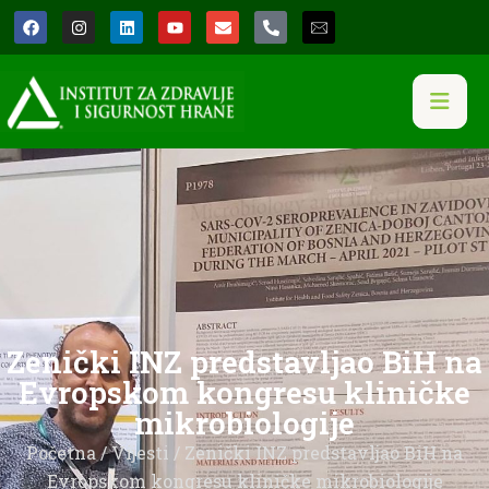
Zenički INZ predstavljao BiH na
Evropskom kongresu kliničke
mikrobiologije
Početna
/
Vijesti
/ Zenički INZ predstavljao BiH na
Evropskom kongresu kliničke mikrobiologije