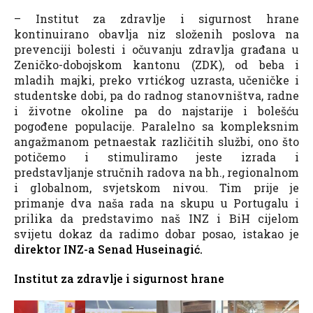
– Institut za zdravlje i sigurnost hrane
kontinuirano obavlja niz složenih poslova na
prevenciji bolesti i očuvanju zdravlja građana u
Zeničko-dobojskom kantonu (ZDK), od beba i
mladih majki, preko vrtićkog uzrasta, učeničke i
studentske dobi, pa do radnog stanovništva, radne
i životne okoline pa do najstarije i bolešću
pogođene populacije. Paralelno sa kompleksnim
angažmanom petnaestak različitih službi, ono što
potičemo i stimuliramo jeste izrada i
predstavljanje stručnih radova na bh., regionalnom
i globalnom, svjetskom nivou. Tim prije je
primanje dva naša rada na skupu u Portugalu i
prilika da predstavimo naš INZ i BiH cijelom
svijetu dokaz da radimo dobar posao, istakao je
direktor INZ-a Senad Huseinagić.
Institut za zdravlje i sigurnost hrane