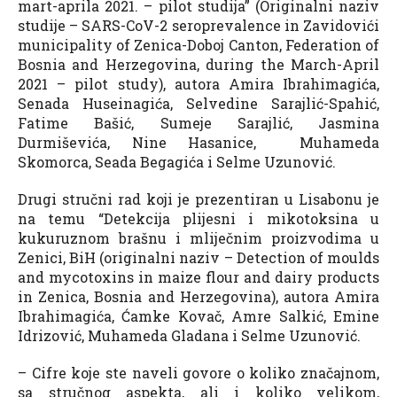
mart-aprila 2021. – pilot studija” (Originalni naziv
studije – SARS-CoV-2 seroprevalence in Zavidovići
municipality of Zenica-Doboj Canton, Federation of
Bosnia and Herzegovina, during the March-April
2021 – pilot study), autora Amira Ibrahimagića,
Senada Huseinagića, Selvedine Sarajlić-Spahić,
Fatime Bašić, Sumeje Sarajlić, Jasmina
Durmiševića, Nine Hasanice, Muhameda
Skomorca, Seada Begagića i Selme Uzunović.
Drugi stručni rad koji je prezentiran u Lisabonu je
na temu “Detekcija plijesni i mikotoksina u
kukuruznom brašnu i mliječnim proizvodima u
Zenici, BiH (originalni naziv – Detection of moulds
and mycotoxins in maize flour and dairy products
in Zenica, Bosnia and Herzegovina), autora Amira
Ibrahimagića, Ćamke Kovač, Amre Salkić, Emine
Idrizović, Muhameda Gladana i Selme Uzunović.
– Cifre koje ste naveli govore o koliko značajnom,
sa stručnog aspekta, ali i koliko velikom,