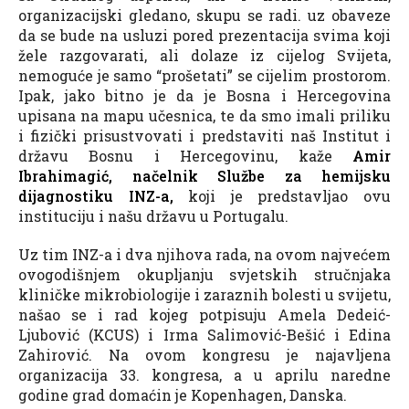
organizacijski gledano, skupu se radi. uz obaveze
da se bude na usluzi pored prezentacija svima koji
žele razgovarati, ali dolaze iz cijelog Svijeta,
nemoguće je samo “prošetati” se cijelim prostorom.
Ipak, jako bitno je da je Bosna i Hercegovina
upisana na mapu učesnica, te da smo imali priliku
i fizički prisustvovati i predstaviti naš Institut i
državu Bosnu i Hercegovinu, kaže
Amir
Ibrahimagić, načelnik Službe za hemijsku
dijagnostiku INZ-a,
koji je predstavljao ovu
instituciju i našu državu u Portugalu.
Uz tim INZ-a i dva njihova rada, na ovom najvećem
ovogodišnjem okupljanju svjetskih stručnjaka
kliničke mikrobiologije i zaraznih bolesti u svijetu,
našao se i rad kojeg potpisuju Amela Dedeić-
Ljubović (KCUS) i Irma Salimović-Bešić i Edina
Zahirović. Na ovom kongresu je najavljena
organizacija 33. kongresa, a u aprilu naredne
godine grad domaćin je Kopenhagen, Danska.