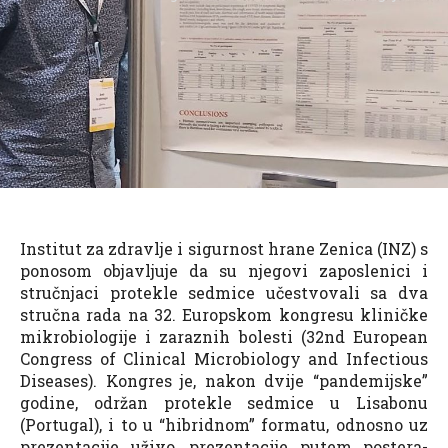
Institut za zdravlje i sigurnost hrane Zenica (INZ) s
ponosom objavljuje da su njegovi zaposlenici i
stručnjaci protekle sedmice učestvovali sa dva
stručna rada na 32. Europskom kongresu kliničke
mikrobiologije i zaraznih bolesti (32nd European
Congress of Clinical Microbiology and Infectious
Diseases). Kongres je, nakon dvije “pandemijske”
godine, održan protekle sedmice u Lisabonu
(Portugal), i to u “hibridnom” formatu, odnosno uz
prezentacije uživo, prezentacije putem postera-