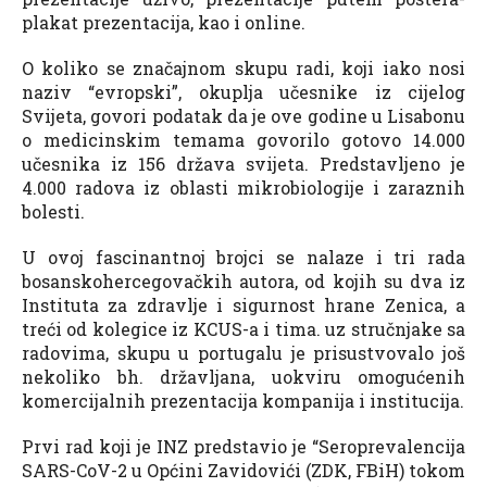
plakat prezentacija, kao i online.
O koliko se značajnom skupu radi, koji iako nosi
naziv “evropski”, okuplja učesnike iz cijelog
Svijeta, govori podatak da je ove godine u Lisabonu
o medicinskim temama govorilo gotovo 14.000
učesnika iz 156 država svijeta. Predstavljeno je
4.000 radova iz oblasti mikrobiologije i zaraznih
bolesti.
U ovoj fascinantnoj brojci se nalaze i tri rada
bosanskohercegovačkih autora, od kojih su dva iz
Instituta za zdravlje i sigurnost hrane Zenica, a
treći od kolegice iz KCUS-a i tima. uz stručnjake sa
radovima, skupu u portugalu je prisustvovalo još
nekoliko bh. državljana, uokviru omogućenih
komercijalnih prezentacija kompanija i institucija.
Prvi rad koji je INZ predstavio je “Seroprevalencija
SARS-CoV-2 u Općini Zavidovići (ZDK, FBiH) tokom