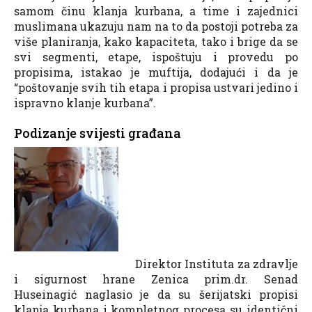
samom činu klanja kurbana, a time i zajednici
muslimana ukazuju nam na to da postoji potreba za
više planiranja, kako kapaciteta, tako i brige da se
svi segmenti, etape, ispoštuju i provedu po
propisima, istakao je muftija, dodajući i da je
“poštovanje svih tih etapa i propisa ustvari jedino i
ispravno klanje kurbana”.
Podizanje svijesti građana
Direktor Instituta za zdravlje
i sigurnost hrane Zenica prim.dr. Senad
Huseinagić naglasio je da su šerijatski propisi
klanja kurbana i kompletnog procesa su identični