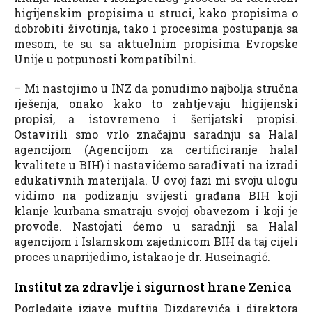
higijenskim propisima u struci, kako propisima o
dobrobiti životinja, tako i procesima postupanja sa
mesom, te su sa aktuelnim propisima Evropske
Unije u potpunosti kompatibilni.
– Mi nastojimo u INZ da ponudimo najbolja stručna
rješenja, onako kako to zahtjevaju higijenski
propisi, a istovremeno i šerijatski propisi.
Ostavirili smo vrlo značajnu saradnju sa Halal
agencijom (Agencijom za certificiranje halal
kvalitete u BIH) i nastavićemo sarađivati na izradi
edukativnih materijala. U ovoj fazi mi svoju ulogu
vidimo na podizanju svijesti građana BIH koji
klanje kurbana smatraju svojoj obavezom i koji je
provode. Nastojati ćemo u saradnji sa Halal
agencijom i Islamskom zajednicom BIH da taj cijeli
proces unaprijedimo, istakao je dr. Huseinagić.
Institut za zdravlje i sigurnost hrane Zenica
Pogledajte izjave muftija Dizdarevića i direktora