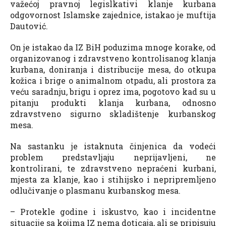
važećoj pravnoj legislkativi klanje kurbana
odgovornost Islamske zajednice, istakao je muftija
Dautović.
On je istakao da IZ BiH poduzima mnoge korake, od
organizovanog i zdravstveno kontrolisanog klanja
kurbana, doniranja i distribucije mesa, do otkupa
kožica i brige o animalnom otpadu, ali prostora za
veću saradnju, brigu i oprez ima, pogotovo kad su u
pitanju produkti klanja kurbana, odnosno
zdravstveno sigurno skladištenje kurbanskog
mesa.
Na sastanku je istaknuta činjenica da vodeći
problem predstavljaju neprijavljeni, ne
kontrolirani, te zdravstveno nepraćeni kurbani,
mjesta za klanje, kao i stihijsko i nepripremljeno
odlučivanje o plasmanu kurbanskog mesa.
– Protekle godine i iskustvo, kao i incidentne
situacije sa kojima IZ nema doticaja, ali se pripisuju