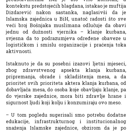
kontekstu predstojećih blagdana, istakao je muftija
Dizdarević nakon sastanka, naglasivši da je
Islamska zajednica u BiH, unatoč radosti što sve
veći broj Bošnjaka muslimana odlučuje da obavi
jednu od dužnosti vjernika – klanje kurbana,
svjesna da to podrazumjeva određene obaveze u
logističkom i smislu organizacije i praćenja toka
aktivnosti.
Istaknuto je da su posebni izazovi ljetni mjeseci,
zbog zdravstvenog apsekta klanja kurbana,
pripremanja, obrade i skladištenja mesa, a da
prioritet svih prioriteta aktera klanja kurbana, od
dobavljača mesa, do osoba koje obavljaju klanje, pa
do vjerske zajednice, mora biti zdravlje hrane i
sigurnost ljudi koji kolju i konzumiraju ovo meso.
– U tom pogledu sugerisali smo potrebu dodatne
edukacije, infrastrukturnog i institucionalnog
snaženja Islamske zajednice, obzirom da je po