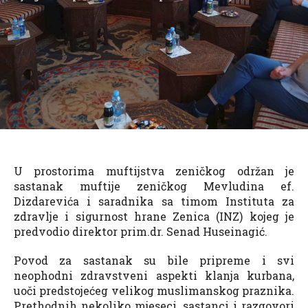
U prostorima muftijstva zeničkog održan je
sastanak muftije zeničkog Mevludina ef.
Dizdarevića i saradnika sa timom Instituta za
zdravlje i sigurnost hrane Zenica (INZ) kojeg je
predvodio direktor prim.dr. Senad Huseinagić.
Povod za sastanak su bile pripreme i svi
neophodni zdravstveni aspekti klanja kurbana,
uoči predstojećeg velikog muslimanskog praznika.
Prethodnih nekoliko mjeseci, sastanci i razgovori