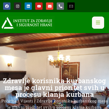
Zdravlje korisnika kurbanskog
mesa je glavni prioritet svih u
procesu klanja kurbana
Početna
/
Vijesti
/ Zdravlje korisnika kurbanskog mesa
je glavni prioritet svih u procesu klanja kurbana