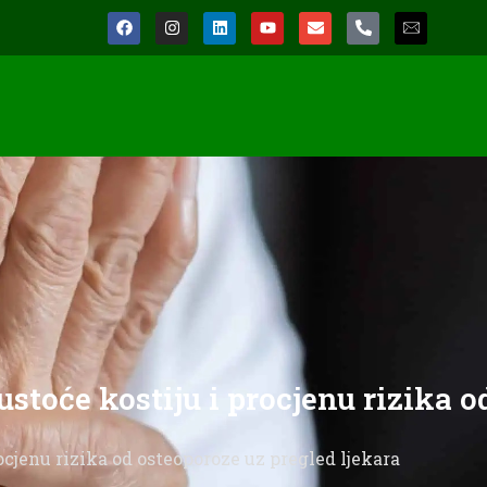
stoće kostiju i procjenu rizika o
ocjenu rizika od osteoporoze uz pregled ljekara