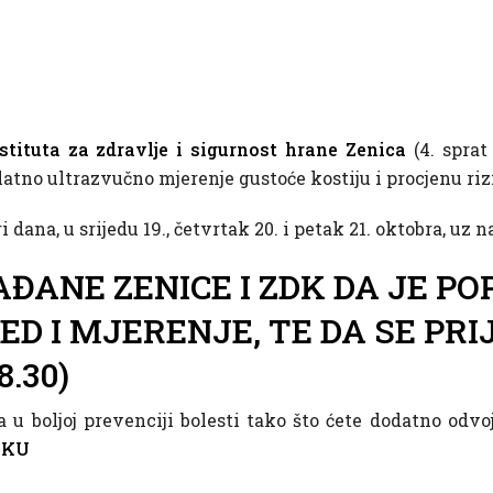
stituta za zdravlje i sigurnost hrane Zenica
(4. sprat
atno ultrazvučno mjerenje gustoće kostiju i procjenu riz
 dana, u srijedu 19., četvrtak 20. i petak 21. oktobra, uz n
ANE ZENICE I ZDK DA JE PO
D I MJERENJE, TE DA SE PRI
.30)
ma u boljoj prevenciji bolesti tako što ćete dodatno od
NKU