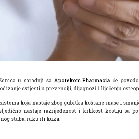
 Zenica u saradnji sa
Apotekom Pharmacia
će povodom
podizanje svijesti u prevenciji, dijagnozi i liječenju osteo
 sistema koja nastaje zbog gubitka koštane mase i sman
ljedično nastaje razrijeđenost i krhkost kostiju sa 
og stuba, ruku ili kuka.