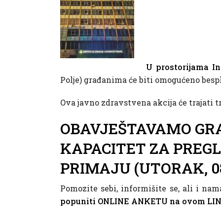
U prostorijama In
Polje) građanima će biti omogućeno bespl
Ova javno zdravstvena akcija će trajati tri
OBAVJEŠTAVAMO GRAĐ
KAPACITET ZA PREGLE
PRIMAJU (UTORAK, 08
Pomozite sebi, informišite se, ali i na
popuniti ONLINE ANKETU na ovom LI