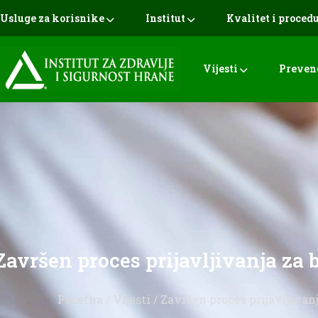
Usluge za korisnike
Institut
Kvalitet i proced
Vijesti
Preven
Završen proces prijavljivanja za 
Početna
/
Vijesti
/ Završen proces prijavljivan