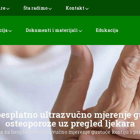
ure
Šta radimo
Kontakt
cija
Dokumenti i materijali
Edukacija
besplatno ultrazvučno mjerenje gu
osteoporoze uz pregled ljekara
ja za besplatno ultrazvučno mjerenje gustoće kostiju i pr