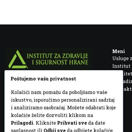
Meni
Usluge 
Institut
Kvalitet
Poštujemo vašu privatnost
Fra Ivana Jukića br. 2, 72000 Zenica, BiH
Šta rad
Kontakt
Kolačići nam pomažu da poboljšamo vaše
+387 32 448 001
iskustvo, isporučimo personalizirani sadržaj
i analiziramo saobraćaj. Možete odabrati koje
info@inz.ba
kolačiće želite dozvoliti klikom na
http://www.inz.ba
Prilagodi
. Kliknite
Prihvati sve
da date
saglasnost ili
Odbij sve
da odbijete kolačiće.