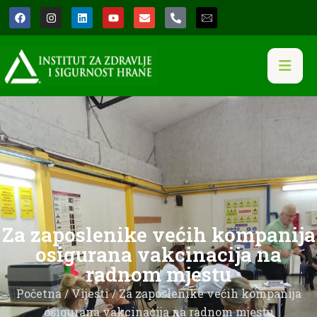
Za zaposlenike većih kompanija
osigurana vakcinacija na
radnom mjestu
Početna
/
Vijesti
/ Za zaposlenike većih kompanija
osigurana vakcinacija na radnom mjestu