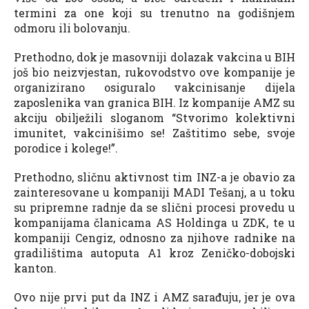
termini za one koji su trenutno na godišnjem
odmoru ili bolovanju.
Prethodno, dok je masovniji dolazak vakcina u BIH
još bio neizvjestan, rukovodstvo ove kompanije je
organizirano osiguralo vakcinisanje dijela
zaposlenika van granica BIH. Iz kompanije AMZ su
akciju obilježili sloganom “Stvorimo kolektivni
imunitet, vakcinišimo se! Zaštitimo sebe, svoje
porodice i kolege!”.
Prethodno, sličnu aktivnost tim INZ-a je obavio za
zainteresovane u kompaniji MADI Tešanj, a u toku
su pripremne radnje da se slični procesi provedu u
kompanijama članicama AS Holdinga u ZDK, te u
kompaniji Cengiz, odnosno za njihove radnike na
gradilištima autoputa A1 kroz Zeničko-dobojski
kanton.
Ovo nije prvi put da INZ i AMZ sarađuju, jer je ova