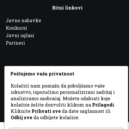
Bitni linkovi
Javne nabavke
Konkursi
Javni oglasi
Partneri
Poštujemo vašu privatnost
© 2026 Sva prava zadržana. Dizajn
GordonDM
Kolačići nam pomažu da poboljšamo vaše
iskustvo, isporučimo personalizirani sadržaj i
analiziramo saobraćaj. Možete odabrati koje
kolačiće želite dozvoliti klikom na
Prilagodi
.
Kliknite
Prihvati sve
da date saglasnost ili
Odbij sve
da odbijete kolačiće.