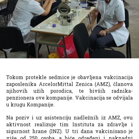
Tokom protekle sedmice je obavljena vakcinacija
zaposlenika ArcelorMittal Zenica (AMZ), članova
njihovih užih porodica, te bivših radnika-
penzionera ove kompanije. Vakcinacija se odvijala
u krugu Kompanije.
Na poziv i uz asistenciju nadležnih iz AMZ, ovu
aktivnost realizuje tim Instituta za zdravlje i
sigurnost hrane (INZ). U tri dana vakcinisano je
više od 250 osoba, a biće određeni i naknadni