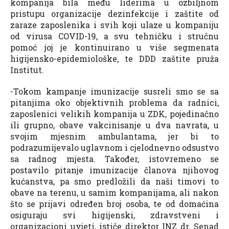
kompanija bila među liderima u ozbiljnom
pristupu organizacije dezinfekcije i zaštite od
zaraze zaposlenika i svih koji ulaze u kompaniju
od virusa COVID-19, a svu tehničku i stručnu
pomoć joj je kontinuirano u više segmenata
higijensko-epidemiološke, te DDD zaštite pruža
Institut.
-Tokom kampanje imunizacije susreli smo se sa
pitanjima oko objektivnih problema da radnici,
zaposlenici velikih kompanija u ZDK, pojedinačno
ili grupno, obave vakcinisanje u dva navrata, u
svojim mjesnim ambulantama, jer bi to
podrazumijevalo uglavnom i cjelodnevno odsustvo
sa radnog mjesta. Također, istovremeno se
postavilo pitanje imunizacije članova njihovog
kućanstva, pa smo predložili da naši timovi to
obave na terenu, u samim kompanijama, ali nakon
što se prijavi određen broj osoba, te od domaćina
osiguraju svi higijenski, zdravstveni i
organizacioni uvjeti, ističe direktor INZ dr. Senad