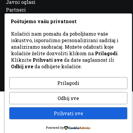
Javni oglasi
Partneri
Poštujemo vašu privatnost
Kolačići nam pomažu da poboljšamo vaše
iskustvo, isporučimo personalizirani sadržaj i
© 2026 Sva prava zadržana. Dizajn
GordonDM
analiziramo saobraćaj. Možete odabrati koje
kolačiće želite dozvoliti klikom na
Prilagodi
.
Kliknite
Prihvati sve
da date saglasnost ili
Odbij sve
da odbijete kolačiće.
Prilagodi
Odbij sve
Prihvati sve
Powered by