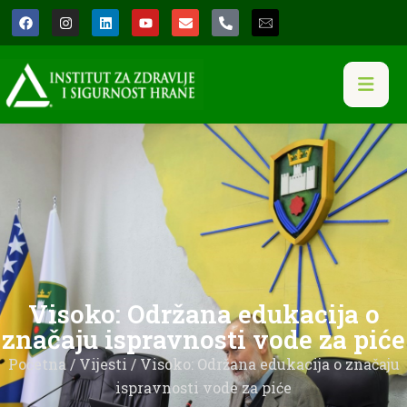
Visoko: Održana edukacija o
značaju ispravnosti vode za piće
Početna
/
Vijesti
/ Visoko: Održana edukacija o značaju
ispravnosti vode za piće