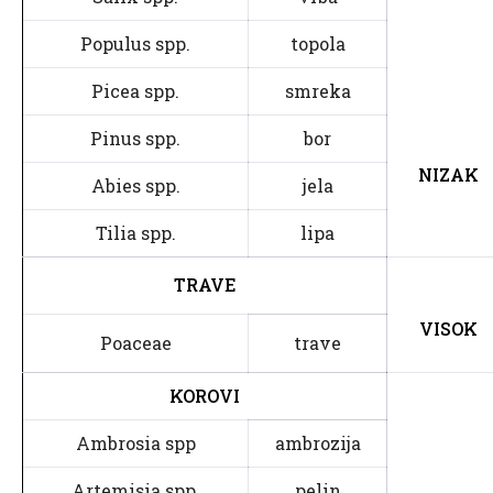
Populus spp.
topola
Picea spp.
smreka
Pinus spp.
bor
NIZAK
Abies spp.
jela
Tilia spp.
lipa
TRAVE
VISOK
Poaceae
trave
KOROVI
Ambrosia spp
ambrozija
Artemisia spp.
pelin