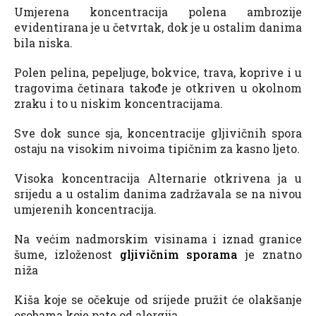
Umjerena koncentracija polena ambrozije
evidentirana je u četvrtak, dok je u ostalim danima
bila niska.
Polen pelina, pepeljuge, bokvice, trava, koprive i u
tragovima četinara takođe je otkriven u okolnom
zraku i to u niskim koncentracijama.
Sve dok sunce sja, koncentracije gljivičnih spora
ostaju na visokim nivoima tipičnim za kasno ljeto.
Visoka koncentracija Alternarie otkrivena ja u
srijedu a u ostalim danima zadržavala se na nivou
umjerenih koncentracija.
Na većim nadmorskim visinama i iznad granice
šume, izloženost
gljivičnim sporama
je znatno
niža
Kiša koje se očekuje od srijede pružit će olakšanje
osobama koje pate od alergija.