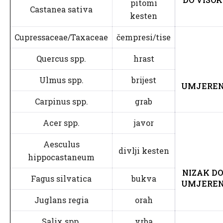
pitomi
Castanea sativa
kesten
Cupressaceae/Taxaceae
čempresi/tise
Quercus spp.
hrast
Ulmus spp.
brijest
UMJERE
Carpinus spp.
grab
Acer spp.
javor
Aesculus
divlji kesten
hippocastaneum
NIZAK DO
Fagus silvatica
bukva
UMJERE
Juglans regia
orah
Salix spp.
vrba