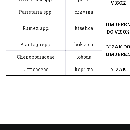
VISOK
Parietaria spp.
crkvina
UMJERE
Rumex spp.
kiselica
DO VISOK
Plantago spp.
bokvica
NIZAK DO
UMJERE
Chenopodiaceae
loboda
Urticaceae
kopriva
NIZAK