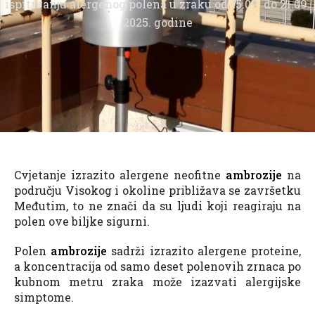
ispitivanju alergenog polena u zraku od 15.09. do 21.09.
2025. godine
Cvjetanje izrazito alergene neofitne
ambrozije
na
području Visokog i okoline približava se završetku
Međutim, to ne znači da su ljudi koji reagiraju na
polen ove biljke sigurni.
Polen
ambrozije
sadrži izrazito alergene proteine,
a koncentracija od samo deset polenovih zrnaca po
kubnom metru zraka može izazvati alergijske
simptome.