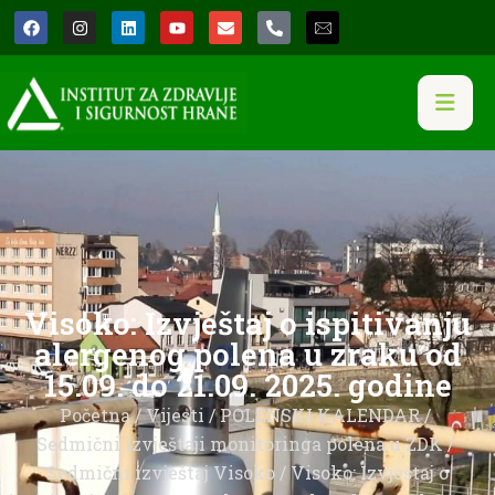
Visoko: Izvještaj o ispitivanju
alergenog polena u zraku od
15.09. do 21.09. 2025. godine
Početna
/
Vijesti
/
POLENSKI KALENDAR
/
Sedmični izvještaji monitoringa polena u ZDK
/
Sedmični izvještaj Visoko
/ Visoko: Izvještaj o