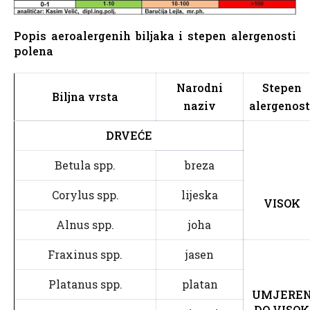
Popis aeroalergenih biljaka i stepen alergenosti
polena
Narodni
Stepen
Biljna vrsta
naziv
alergenost
DRVEĆE
Betula spp.
breza
Corylus spp.
lijeska
VISOK
Alnus spp.
joha
Fraxinus spp.
jasen
Platanus spp.
platan
UMJERE
DO VISOK