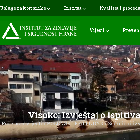
Usluge za korisnike
Institut
Kvalitet i proced
Vijesti
Preven
Visoko: Izvještaj o ispitiv
Početna
/
Vijesti
/
POLENSKI KALENDAR
/
Sedmični izv