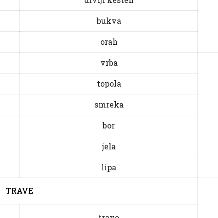
bukva
orah
vrba
topola
smreka
bor
jela
lipa
TRAVE
trave