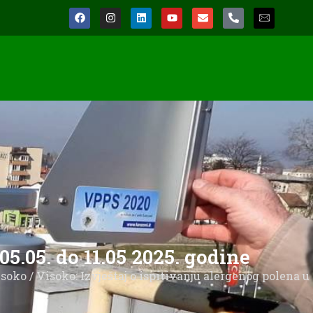
05.05. do 11.05 2025. godine
isoko
/ Visoko: Izvještaj o ispitivanju alergenog polena u