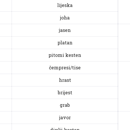
lijeska
joha
jasen
platan
pitomi kesten
čempresi/tise
hrast
brijest
grab
javor
divlji kesten