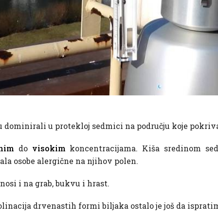
) su dominirali u protekloj sedmici na području koje pokr
nim
do
visokim
koncentracijama. Kiša sredinom sedm
la osobe alergične na njihov polen.
nosi i na grab, bukvu i hrast.
nacija drvenastih formi biljaka ostalo je još da ispratimo