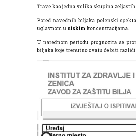
Trave kao jedna velika skupina zeljastih 
Pored navednih biljaka polenski spektar 
uglavnom u
niskim
koncentracijama.
U narednom periodu prognozira se prom
biljaka koje trenutno cvatu će biti različi