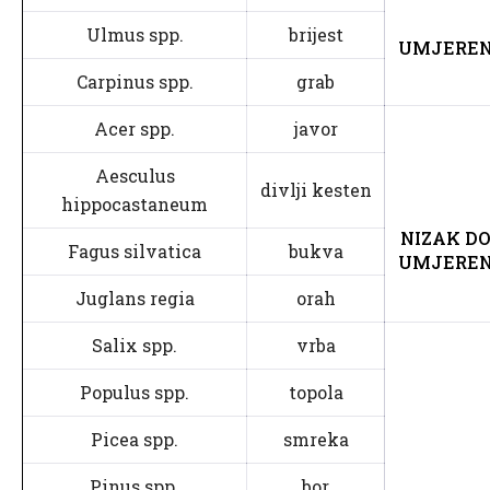
Ulmus spp.
brijest
UMJERE
Carpinus spp.
grab
Acer spp.
javor
Aesculus
divlji kesten
hippocastaneum
NIZAK DO
Fagus silvatica
bukva
UMJERE
Juglans regia
orah
Salix spp.
vrba
Populus spp.
topola
Picea spp.
smreka
Pinus spp.
bor