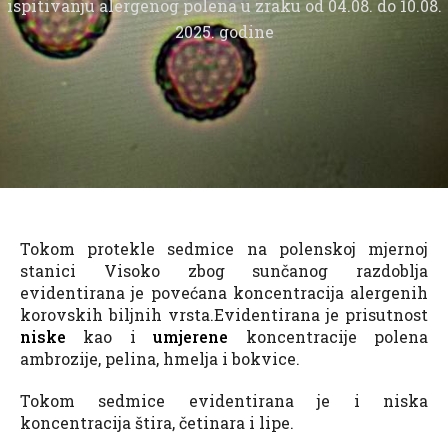
ispitivanju alergenog polena u zraku od 04.08. do 10.08.
2025. godine
Tokom protekle sedmice na polenskoj mjernoj
stanici Visoko zbog sunčanog razdoblja
evidentirana je povećana koncentracija alergenih
korovskih biljnih vrsta.Evidentirana je prisutnost
niske
kao i
umjerene
koncentracije polena
ambrozije, pelina, hmelja i bokvice.
Tokom sedmice evidentirana je i niska
koncentracija štira, četinara i lipe.