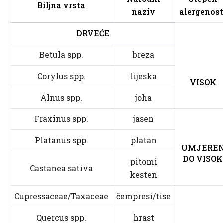
Biljna vrsta
naziv
alergenost
DRVEĆE
Betula spp.
breza
Corylus spp.
lijeska
VISOK
Alnus spp.
joha
Fraxinus spp.
jasen
Platanus spp.
platan
UMJERE
DO VISOK
pitomi
Castanea sativa
kesten
Cupressaceae/Taxaceae
čempresi/tise
Quercus spp.
hrast