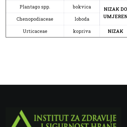
Plantago spp.
bokvica
NIZAK DO
UMJERE
Chenopodiaceae
loboda
Urticaceae
kopriva
NIZAK