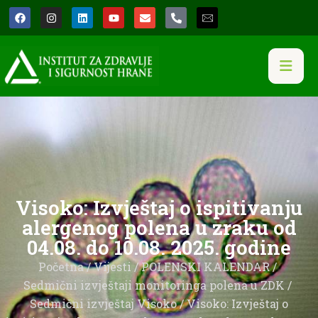
Visoko: Izvještaj o ispitivanju
alergenog polena u zraku od
04.08. do 10.08. 2025. godine
Početna
/
Vijesti
/
POLENSKI KALENDAR
/
Sedmični izvještaji monitoringa polena u ZDK
/
Sedmični izvještaj Visoko
/ Visoko: Izvještaj o