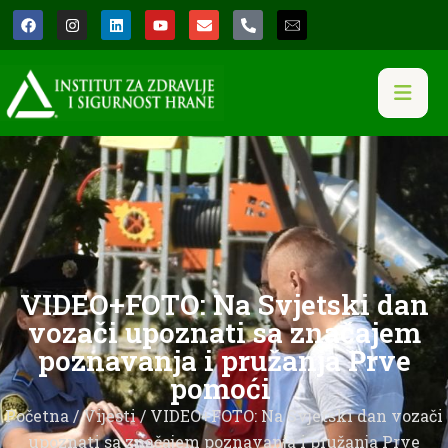
VIDEO+FOTO: Na Svjetski dan
vozači upoznati sa značajem
poznavanja i pružanja Prve
pomoći
Početna
/
Vijesti
/ VIDEO+FOTO: Na Svjetski dan vozači
upoznati sa značajem poznavanja i pružanja Prve