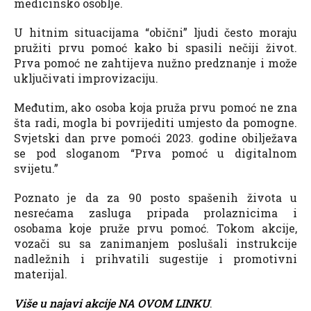
medicinsko osoblje.
U hitnim situacijama “obični” ljudi često moraju
pružiti prvu pomoć kako bi spasili nečiji život.
Prva pomoć ne zahtijeva nužno predznanje i može
uključivati improvizaciju.
Međutim, ako osoba koja pruža prvu pomoć ne zna
šta radi, mogla bi povrijediti umjesto da pomogne.
Svjetski dan prve pomoći 2023. godine obilježava
se pod sloganom “Prva pomoć u digitalnom
svijetu.”
Poznato je da za 90 posto spašenih života u
nesrećama zasluga pripada prolaznicima i
osobama koje pruže prvu pomoć. Tokom akcije,
vozači su sa zanimanjem poslušali instrukcije
nadležnih i prihvatili sugestije i promotivni
materijal.
Više u najavi akcije NA OVOM LINKU
.