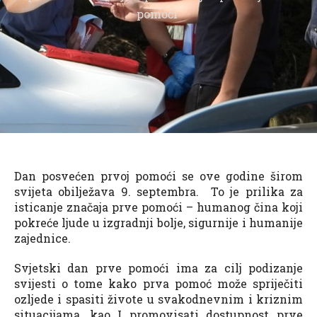
pomoći
Dan posvećen prvoj pomoći se ove godine širom
svijeta obilježava 9. septembra. To je prilika za
isticanje značaja prve pomoći – humanog čina koji
pokreće ljude u izgradnji bolje, sigurnije i humanije
zajednice.
Svjetski dan prve pomoći ima za cilj podizanje
svijesti o tome kako prva pomoć može spriječiti
ozljede i spasiti živote u svakodnevnim i kriznim
situacijama, kao I promovisati dostupnost prve