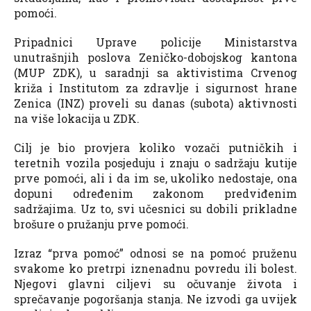
pomoći.
Pripadnici Uprave policije Ministarstva
unutrašnjih poslova Zeničko-dobojskog kantona
(MUP ZDK), u saradnji sa aktivistima Crvenog
križa i Institutom za zdravlje i sigurnost hrane
Zenica (INZ) proveli su danas (subota) aktivnosti
na više lokacija u ZDK.
Cilj je bio provjera koliko vozači putničkih i
teretnih vozila posjeduju i znaju o sadržaju kutije
prve pomoći, ali i da im se, ukoliko nedostaje, ona
dopuni određenim zakonom predviđenim
sadržajima. Uz to, svi učesnici su dobili prikladne
brošure o pružanju prve pomoći.
Izraz “prva pomoć” odnosi se na pomoć pruženu
svakome ko pretrpi iznenadnu povredu ili bolest.
Njegovi glavni ciljevi su očuvanje života i
sprečavanje pogoršanja stanja. Ne izvodi ga uvijek