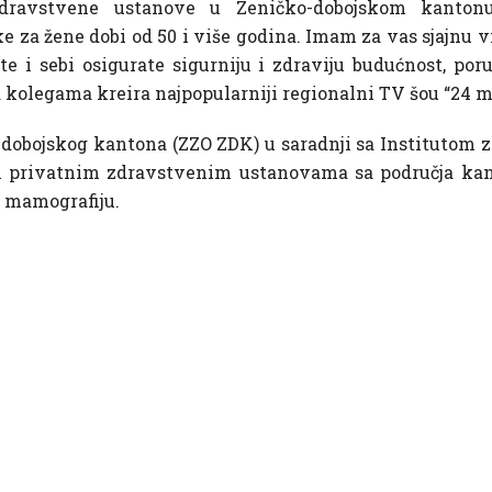
zdravstvene ustanove u Zeničko-dobojskom kantonu,
 žene dobi od 50 i više godina. Imam za vas sjajnu vijes
e i sebi osigurate sigurniju i zdraviju budućnost, poru
sa kolegama kreira najpopularniji regionalni TV šou “24
obojskog kantona (ZZO ZDK) u saradnji sa Institutom za 
 privatnim zdravstvenim ustanovama sa područja kan
te mamografiju.