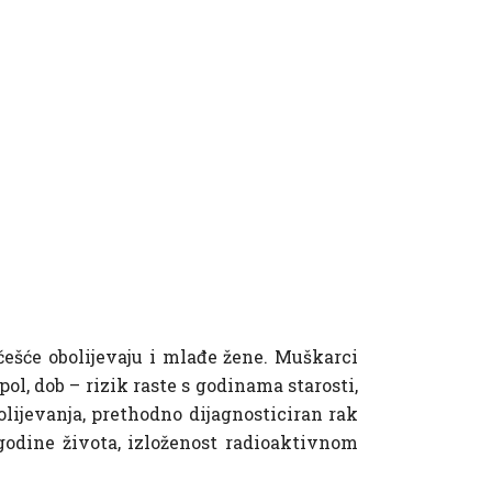
 češće obolijevaju i mlađe žene. Muškarci
pol, dob – rizik raste s godinama starosti,
obolijevanja, prethodno dijagnosticiran rak
e godine života, izloženost radioaktivnom