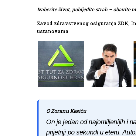
Izaberite život, pobijedite strah – obavite 
Zavod zdravstvenog osiguranja ZDK, Ins
ustanovama
O Zoranu Kesiću
On je jedan od najomiljenijih i n
prijetnji po sekundi u eteru. Aut