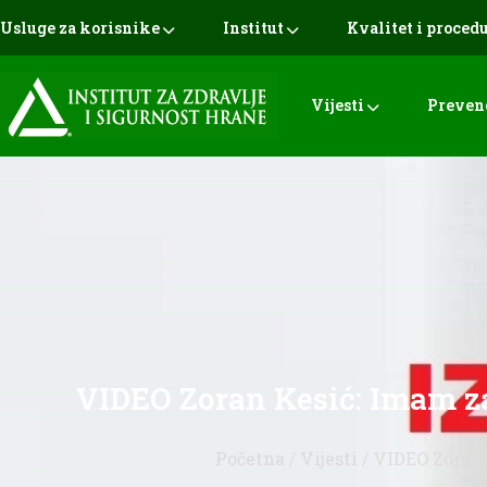
Usluge za korisnike
Institut
Kvalitet i proced
Vijesti
Preven
VIDEO Zoran Kesić: Imam za v
Početna
/
Vijesti
/ VIDEO Zoran K