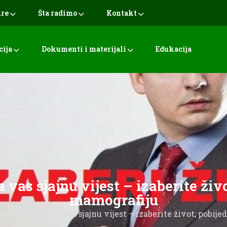
ure
Šta radimo
Kontakt
cija
Dokumenti i materijali
Edukacija
as sjajnu vijest – izaberite živo
mamografiju
esić: Imam za vas sjajnu vijest – izaberite život, pobije