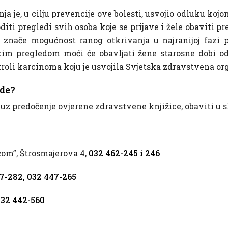
a je, u cilju prevencije ove bolesti, usvojio odluku k
oditi pregledi svih osoba koje se prijave i žele obaviti 
nače mogućnost ranog otkrivanja u najranijoj fazi pr
 pregledom moći će obavljati žene starosne dobi od 
troli karcinoma koju je usvojila Svjetska zdravstvena org
ede?
 uz predočenje ovjerene zdravstvene knjižice, obaviti u
om”, Štrosmajerova 4,
032 462-245 i 246
7-282, 032 447-265
32 442-560