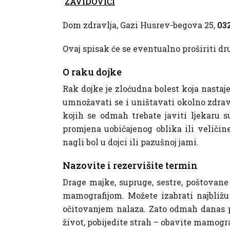
ZAVIDOVIĆI
Dom zdravlja, Gazi Husrev-begova 25,
032
Ovaj spisak će se eventualno proširiti dr
O raku dojke
Rak dojke je zloćudna bolest koja nastaj
umnožavati se i uništavati okolno zdravo
kojih se odmah trebate javiti ljekaru su
promjena uobičajenog oblika ili veličine
nagli bol u dojci ili pazušnoj jami.
Nazovite i rezervišite termin
Drage majke, supruge, sestre, poštovane 
mamografijom. Možete izabrati najbližu 
očitovanjem nalaza. Zato odmah danas po
život, pobijedite strah – obavite mamogr