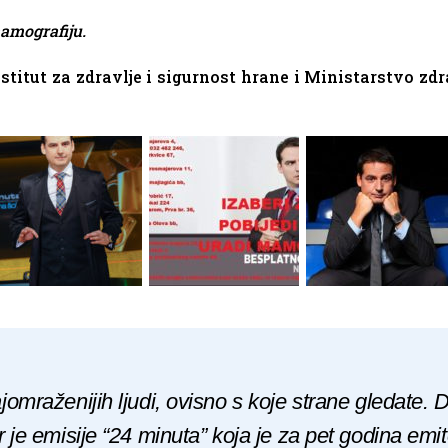
mamografiju.
titut za zdravlje i sigurnost hrane i Ministarstvo z
ajomraženijih ljudi, ovisno s koje strane gledate. 
or je emisije “24 minuta” koja je za pet godina emi