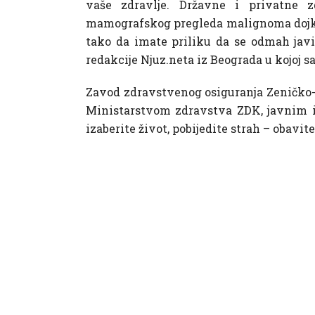
vaše zdravlje. Državne i privatne 
mamografskog pregleda malignoma dojke za
tako da imate priliku da se odmah javit
redakcije Njuz.neta iz Beograda u kojoj 
Zavod zdravstvenog osiguranja Zeničko-d
Ministarstvom zdravstva ZDK, javnim i
izaberite život, pobijedite strah – obavi