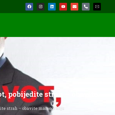
t, pobijedite strah – obavite
dite strah – obavite mamografiju