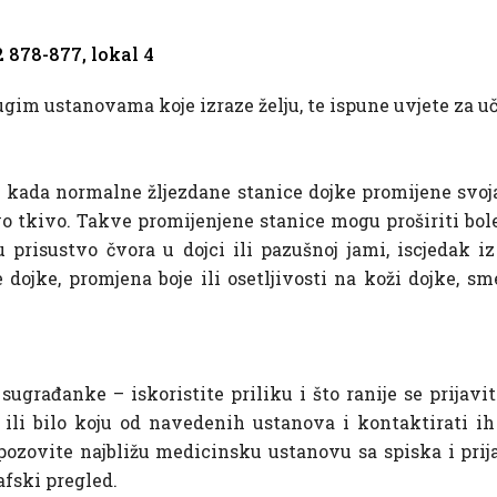
 878-877, lokal 4
ugim ustanovama koje izraze želju, te ispune uvjete za uče
e kada normalne žljezdane stanice dojke promijene svoja
 tkivo. Takve promijenjene stanice mogu proširiti bole
 prisustvo čvora u dojci ili pazušnoj jami, iscjedak i
 dojke, promjena boje ili osetljivosti na koži dojke, sme
sugrađanke – iskoristite priliku i što ranije se prija
ili bilo koju od navedenih ustanova i kontaktirati ih
zovite najbližu medicinsku ustanovu sa spiska i prija
afski pregled.