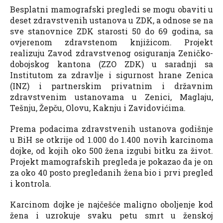
Besplatni mamografski pregledi se mogu obaviti u
deset zdravstvenih ustanova u ZDK, a odnose se na
sve stanovnice ZDK starosti 50 do 69 godina, sa
ovjerenom zdravstenom knjižicom. Projekt
realizuju Zavod zdravstvenog osiguranja Zeničko-
dobojskog kantona (ZZO ZDK) u saradnji sa
Institutom za zdravlje i sigurnost hrane Zenica
(INZ) i partnerskim privatnim i državnim
zdravstvenim ustanovama u Zenici, Maglaju,
Tešnju, Žepču, Olovu, Kaknju i Zavidovićima.
Prema podacima zdravstvenih ustanova godišnje
u BiH se otkrije od 1.000 do 1.400 novih karcinoma
dojke, od kojih oko 500 žena izgubi bitku za život.
Projekt mamografskih pregleda je pokazao da je on
za oko 40 posto pregledanih žena bio i prvi pregled
i kontrola.
Karcinom dojke je najčešće maligno oboljenje kod
žena i uzrokuje svaku petu smrt u ženskoj