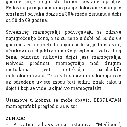
godine prije nego što tumor postane opipljiv.
Redovna primjena mamografije dokazano smanjuje
smrtnost od raka dojke za 30% među ženama u dobi
od 50 do 69 godina.
Screening mamografiji podvrgavaju se zdrave
najugroženije žene, a to su žene u dobi od 50 do 69
godina. Jedina metoda kojom se brzo, jednostavno,
učinkovito i objektivno može pregledati veliki broj
žena, odnosno njihovih dojki jest mamografija.
Najveća prednost mamografije nad drugim
metodama jest detekcija patoloških
mikrokalcifikata. To su sitne nakupine kalcija koje
uz određene uvjete mogu biti jedini znak raka u
dojci i koji se vide isključivo mamografski.
Ustanove u kojima se može obaviti BESPLATAN
mamografski pregled u ZDK su:
ZENICA:
– Privatna zdravstvena ustanova “Medicom”,