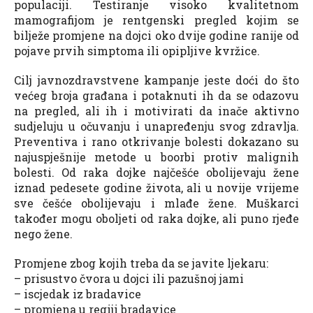
populaciji. Testiranje visoko kvalitetnom
mamografijom je rentgenski pregled kojim se
bilježe promjene na dojci oko dvije godine ranije od
pojave prvih simptoma ili opipljive kvržice.
Cilj javnozdravstvene kampanje jeste doći do što
većeg broja građana i potaknuti ih da se odazovu
na pregled, ali ih i motivirati da inače aktivno
sudjeluju u očuvanju i unapređenju svog zdravlja.
Preventiva i rano otkrivanje bolesti dokazano su
najuspješnije metode u boorbi protiv malignih
bolesti. Od raka dojke najčešće obolijevaju žene
iznad pedesete godine života, ali u novije vrijeme
sve češće obolijevaju i mlađe žene. Muškarci
također mogu oboljeti od raka dojke, ali puno rjeđe
nego žene.
Promjene zbog kojih treba da se javite ljekaru:
– prisustvo čvora u dojci ili pazušnoj jami
– iscjedak iz bradavice
– promjena u regiji bradavice