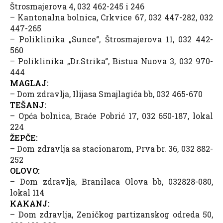
Štrosmajerova 4, 032 462-245 i 246
– Kantonalna bolnica, Crkvice 67, 032 447-282, 032
447-265
– Poliklinika „Sunce“, Štrosmajerova 11, 032 442-
560
– Poliklinika „Dr.Strika“, Bistua Nuova 3, 032 970-
444
MAGLAJ:
– Dom zdravlja, Ilijasa Smajlagića bb, 032 465-670
TEŠANJ:
– Opća bolnica, Braće Pobrić 17, 032 650-187, lokal
224
ŽEPČE:
– Dom zdravlja sa stacionarom, Prva br. 36, 032 882-
252
OLOVO:
– Dom zdravlja, Branilaca Olova bb, 032828-080,
lokal 114
KAKANJ:
– Dom zdravlja, Zeničkog partizanskog odreda 50,