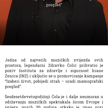
pregled”
Jedna od najvećih muzičkih zvijezda ovih
prostora, legendarni Zdravko Čolić prihvatio je
poziv Instituta za zdravlje i sigurnost hrane
Zenica (INZ) i uključio se u promoviranje kampanje
“Izaberi život, pobijedi strah – uradi mamografski
pregled”.
Šesdesetdevetogodišnji Čola je i dalje neumoran u
održavanju muzičkih spektakala širom Evrope i
svijeta, punih 50 godina otkako je imao prvi